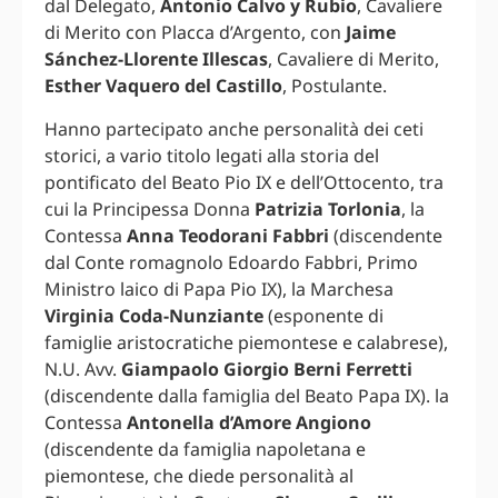
dal Delegato,
Antonio Calvo y Rubio
, Cavaliere
di Merito con Placca d’Argento, con
Jaime
Sánchez-Llorente Illescas
, Cavaliere di Merito,
Esther Vaquero del Castillo
, Postulante.
Hanno partecipato anche personalità dei ceti
storici, a vario titolo legati alla storia del
pontificato del Beato Pio IX e dell’Ottocento, tra
cui la Principessa Donna
Patrizia Torlonia
, la
Contessa
Anna Teodorani Fabbri
(discendente
dal Conte romagnolo Edoardo Fabbri, Primo
Ministro laico di Papa Pio IX), la Marchesa
Virginia Coda-Nunziante
(esponente di
famiglie aristocratiche piemontese e calabrese),
N.U. Avv.
Giampaolo Giorgio Berni Ferretti
(discendente dalla famiglia del Beato Papa IX). la
Contessa
Antonella d’Amore Angiono
(discendente da famiglia napoletana e
piemontese, che diede personalità al