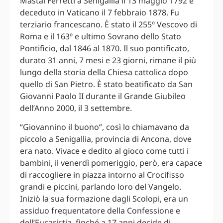
Mastai Ferretti a Senigallia il 13 maggio 1792 e
deceduto in Vaticano il 7 febbraio 1878. Fu
terziario francescano. È stato il 255º Vescovo di
Roma e il 163º e ultimo Sovrano dello Stato
Pontificio, dal 1846 al 1870. Il suo pontificato,
durato 31 anni, 7 mesi e 23 giorni, rimane il più
lungo della storia della Chiesa cattolica dopo
quello di San Pietro. È stato beatificato da San
Giovanni Paolo II durante il Grande Giubileo
dell’Anno 2000, il 3 settembre.
“Giovannino il buono”, così lo chiamavano da
piccolo a Senigallia, provincia di Ancona, dove
era nato. Vivace e dedito al gioco come tutti i
bambini, il venerdì pomeriggio, però, era capace
di raccogliere in piazza intorno al Crocifisso
grandi e piccini, parlando loro del Vangelo.
Iniziò la sua formazione dagli Scolopi, era un
assiduo frequentatore della Confessione e
dell’Eucaristia, finché a 17 anni decide di