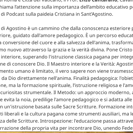
hiama l’attenzione sulla importanza dell’ambito educativo pe
di Podcast sulla paideia Cristiana in Sant’Agostino.
di Agostino è un cammino che dalla conoscenza esteriore p
riore, guidato dall'amore pedagogico. È un percorso educa
lla conversione del cuore e alla salvezza dell'anima, trasfo
mo nuovo attraverso la grazia e la verità divina. Pone Crist
interiore, superando l'istruzione classica pagana per integ
ine di conoscere Dio. Il Maestro interiore e la Verità: Agosti
mento umano è limitato, il vero sapere non viene trasmesso
 da Dio direttamente nell'anima. Finalità pedagogica: l'obie
one, ma la formazione spirituale, l’istruzione religiosa e l'a
curiositas strumentale. Il Metodo: un approccio moderno, a
e evita la noia, predilige l'amore pedagogico e si adatta alle
on un'istruzione basata sulle Sacre Scritture. Formazione in
rti liberali e la cultura pagana come strumenti ausiliari, ma 
za delle Scritture. Introspezione: l'educazione passa attrave
rrazione della propria vita per incontrare Dio, unendo Fede