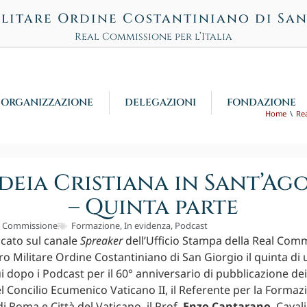
litare Ordine Costantiniano di Sa
Real Commissione per l’Italia
ORGANIZZAZIONE
DELEGAZIONI
FONDAZIONE
Home
Re
ideia Cristiana in Sant’Ag
– Quinta parte
l Commissione
Formazione
,
In evidenza
,
Podcast
icato sul canale
Spreaker
dell’Ufficio Stampa della Real Com
acro Militare Ordine Costantiniano di San Giorgio il quinta di 
i dopo i Podcast per il 60° anniversario di pubblicazione dei
 Concilio Ecumenico Vaticano II, il Referente per la Formaz
i Roma e Città del Vaticano, il Prof.
Enzo Cantarano
, Caval