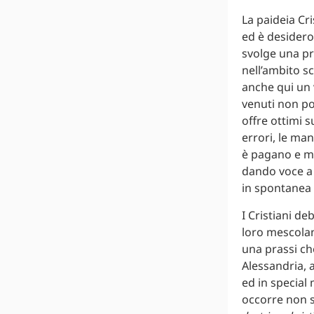
La paideia Cri
ed è desidero
svolge una pr
nell’ambito sc
anche qui un 
venuti non poc
offre ottimi s
errori, le man
è pagano e mol
dando voce a 
in spontanea 
I Cristiani de
loro mescolanz
una prassi che
Alessandria, 
ed in special
occorre non s