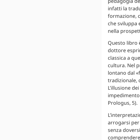
pedagogia deg
infatti la tra
formazione, c
che sviluppa 
nella prospett
Questo libro è
dottore esprim
classica a que
cultura. Nel p
lontano dal «
tradizionale,
L’illusione de
impedimento a
Prologus, 5).
L’interpretaz
arrogarsi per
senza doversi 
comprendere t