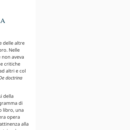
na
 delle altre
ro. Nelle
é non aveva
e critiche
d altri e col
De doctrina
 della
rogramma di
o libro, una
tera opera
attinenza alla