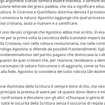
li argomenti trattati sembra essere indiretta. Il termine do
duzione letterale del greco paideia, che sta a significare edu
ultura. In Cicerone e Quintiliano doctrina denota il proces
e umanizza la natura; Agostino aggiunge che quel processo
iva cristiana, aiuta a risanare e a santificare.
 uno dei più originali che Agostino abbia mai scritto. In ess
e per la prima volta la coscienza della translatio imperii dal
lla Cristiana, non nella rottura rivoluzionaria, ma nella conti
rologo Agostino si difende da possibili fraintendimenti. Egli
fondamentalismo» del partito pagano che divinizzava la cul
 quanto da quei cristiani che, per reazione, tendevano a dem
i carismatici di saltare l’istruzione o di aggirarla, come se fo
lla fede, Agostino la considera del tutto ridicola (
De doctrin
ione illuminata della Scrittura è sempre dono di Dio, ma ne
 principio la pretesa di avere per sé questo dono libero e m
confrontare e discutere con gli altri: «Chiunque si gloria di
utte le oscurità della Scrittura senza il soccorso di regola