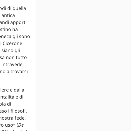
odi di quella
 antica
randi apporti
ostino ha
eneca gli sono
i Cicerone
 siano gli
ssa non tutto
 intravede,
no a trovarsi
iere e dalla
talità e di
ola di
o i filosofi,
nostra fede,
ro uso» (
De