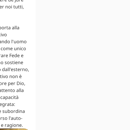
r noi tutti,
orta alla
tivo
rmando l'uomo
o come unico
rare Fede e
no sostiene
 dall'esterno,
ttivo non è
more per Dio,
ttento alla
 capacità
tegrata:
le subordina
rso l'auto-
 e ragione.