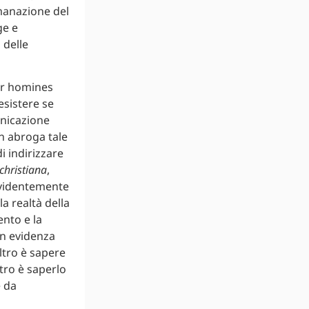
manazione del
ge e
 delle
er homines
esistere se
unicazione
on abroga tale
i indirizzare
christiana
,
evidentemente
 realtà della
ento e la
in evidenza
altro è sapere
tro è saperlo
e da