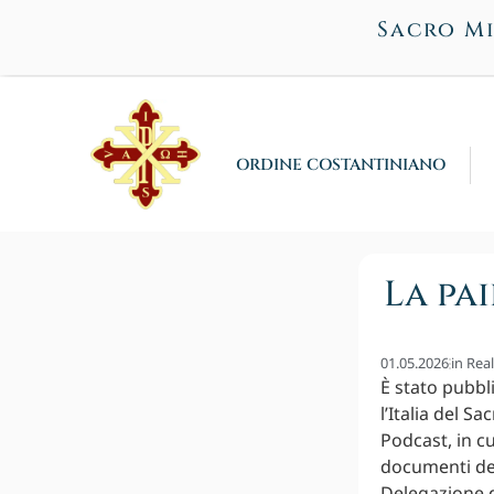
Sacro Mi
ORDINE COSTANTINIANO
La pa
01.05.2026
in
Rea
È stato pubbl
l’Italia del S
Podcast, in cu
documenti del
Delegazione d