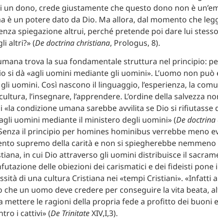
 di un dono, crede giustamente che questo dono non è un’e
a è un potere dato da Dio. Ma allora, dal momento che leg
za spiegazione altrui, perché pretende poi dare lui stesso
i altri?» (
De doctrina christiana
, Prologus, 8).
umana trova la sua fondamentale struttura nel principio: p
o si dà «agli uomini mediante gli uomini». L’uomo non può 
 gli uomini. Così nascono il linguaggio, l’esperienza, la com
 cultura, l’insegnare, l’apprendere. L’ordine della salvezza n
i «la condizione umana sarebbe avvilita se Dio si rifiutasse d
 agli uomini mediante il ministero degli uomini» (
De doctrina 
 Senza il principio per homines hominibus verrebbe meno 
nto supremo della carità e non si spiegherebbe nemmeno la
iana, in cui Dio attraverso gli uomini distribuisce il sacram
futazione delle obiezioni dei carismatici e dei fideisti pone 
sità di una cultura Cristiana nei «tempi Cristiani». «Infatti 
 che un uomo deve credere per conseguire la vita beata, al
 mettere le ragioni della propria fede a profitto dei buoni 
tro i cattivi» (
De Trinitate
XIV,I,3).