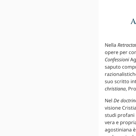
A
Nella
Retracta
opere per com
Confessioni
Ago
saputo compren
razionalistich
suo scritto in
christiana
, Pr
Nel
De doctrin
visione Cristi
studi profani 
vera e propri
agostiniana è