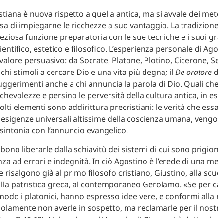
stiana è nuova rispetto a quella antica, ma si avvale dei met
sa di impiegarne le ricchezze a suo vantaggio. La tradizione
eziosa funzione preparatoria con le sue tecniche e i suoi g
ientifico, estetico e filosofico. L’esperienza personale di Ag
valore persuasivo: da Socrate, Platone, Plotino, Cicerone, S
hi stimoli a cercare Dio e una vita più degna; il
De oratore
d
uggerimenti anche a chi annuncia la parola di Dio. Quali che
chevolezze e persino le perversità della cultura antica, in e
ti elementi sono addirittura precristiani: le verità che essa
esigenze universali altissime della coscienza umana, vengo
sintonia con l’annuncio evangelico.
bbono liberarle dalla schiavitù dei sistemi di cui sono prigion
a ad errori e indegnità. In ciò Agostino è l’erede di una men
 risalgono già al primo filosofo cristiano, Giustino, alla scu
alla patristica greca, al contemporaneo Gerolamo. «Se per cas
 modo i platonici, hanno espresso idee vere, e conformi alla 
olamente non averle in sospetto, ma reclamarle per il nost