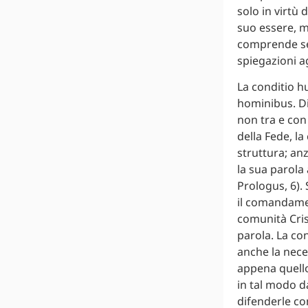
solo in virtù
suo essere, m
comprende sen
spiegazioni agl
La conditio h
hominibus. Di
non tra e con
della Fede, la
struttura; anz
la sua parola
Prologus, 6).
il comandame
comunità Crist
parola. La con
anche la neces
appena quello
in tal modo da
difenderle con