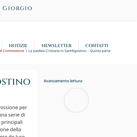
n Giorgio
NOTIZIE
NEWSLETTER
CONTATTI
al Commissione
La paideia Cristiana in Sant’Agostino – Quinta parte
ostino
Avanzamento lettura
missione per
una serie di
 principali
ione della
iere de Jure