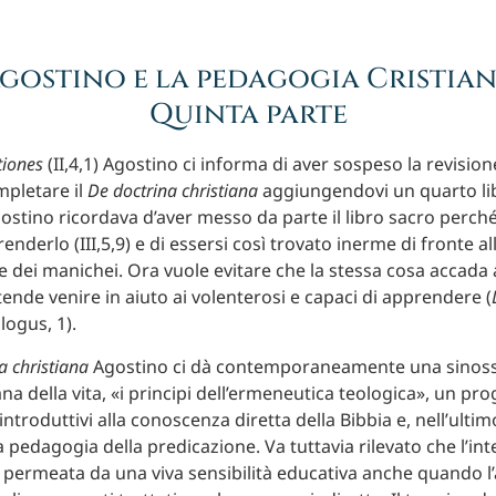
gostino e la pedagogia Cristia
Quinta parte
tiones
(II,4,1) Agostino ci informa di aver sospeso la revisione
pletare il
De doctrina christiana
aggiungendovi un quarto lib
stino ricordava d’aver messo da parte il libro sacro perch
derlo (III,5,9) e di essersi così trovato inerme di fronte all
e dei manichei. Ora vuole evitare che la stessa cosa accada a
tende venire in aiuto ai volenterosi e capaci di apprendere (
ologus, 1).
a christiana
Agostino ci dà contemporaneamente una sinossi
ana della vita, «i principi dell’ermeneutica teologica», un p
introduttivi alla conoscenza diretta della Bibbia e, nell’ultim
a pedagogia della predicazione. Va tuttavia rilevato che l’in
 permeata da una viva sensibilità educativa anche quando l’