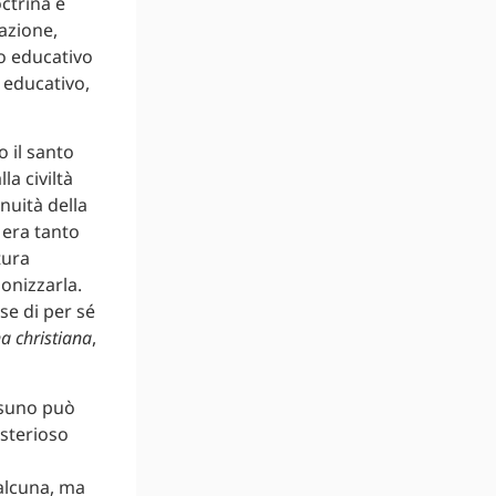
ctrina è
cazione,
so educativo
 educativo,
o il santo
la civiltà
nuità della
 era tanto
tura
onizzarla.
sse di per sé
a christiana
,
ssuno può
isterioso
 alcuna, ma