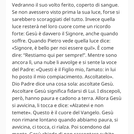
Vedranno il suo volto ferito, coperto di sangue.
Se non avessero visto prima la sua luce, forse si
sarebbero scoraggiati del tutto. Invece quella
luce resterà nel loro cuore come un ricordo
forte: Gesù è davvero il Signore, anche quando
soffre. Quando Pietro vede quella luce dice:
«Signore, è bello per noi essere qui!». È come
dire: “Restiamo qui per sempre!”. Mentre sono
ancora lì, una nube li avvolge e si sente la voce
del Padre: «Questi è il Figlio mio, l’amato: in lui
ho posto il mio compiacimento. Ascoltatelo».
Dio Padre dice una cosa sola: ascoltate Gesù.
Ascoltare Gesù significa fidarsi di Lui. I discepoli,
però, hanno paura e cadono a terra. Allora Gesù
si avvicina, li tocca e dice: «Alzatevi e non
temete». Questo è il cuore del Vangelo. Gesù
non rimane lontano quando abbiamo paura, si
avvicina, ci tocca, ci rialza. Poi scendono dal
monte, Gesù chiede di non raccontare subito