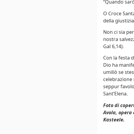
“Quando sarò i
O Croce Santa,
della giustizi
Non ci sia per
nostra salvezz
Gal 6,14).
Con la festa 
Dio ha manife
umiliò se ste
celebrazione 
seppur favolo
Sant’Elena.
Foto di coper
Avola, opera 
Kasteele.