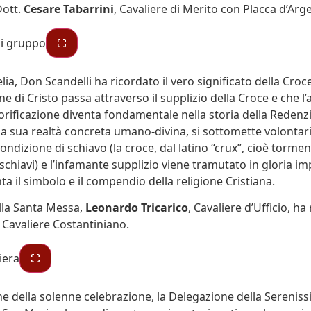
Dott.
Cesare Tabarrini
, Cavaliere di Merito con Placca d’Arg
ia, Don Scandelli ha ricordato il vero significato della Croc
one di Cristo passa attraverso il supplizio della Croce e che l’a
orificazione diventa fondamentale nella storia della Redenzi
la sua realtà concreta umano-divina, si sottomette volonta
condizione di schiavo (la croce, dal latino “crux”, cioè tormen
 schiavi) e l’infamante supplizio viene tramutato in gloria im
ta il simbolo e il compendio della religione Cristiana.
lla Santa Messa,
Leonardo Tricarico
, Cavaliere d’Ufficio, ha 
 Cavaliere Costantiniano.
ne della solenne celebrazione, la Delegazione della Serenis