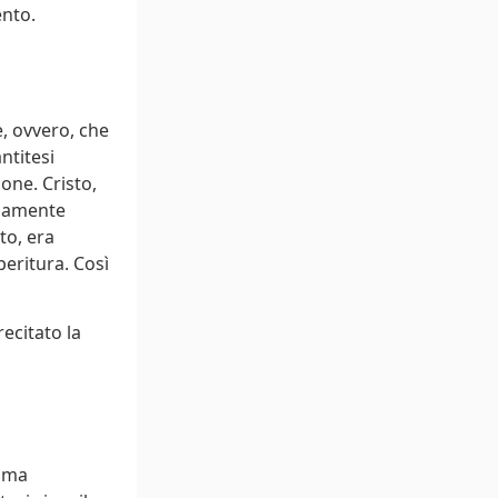
ento.
e, ovvero, che
ntitesi
one. Cristo,
riamente
to, era
peritura. Così
recitato la
sima