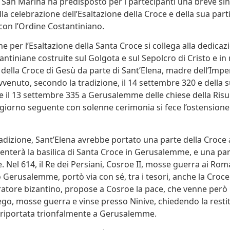
 San Marina ha predisposto per i partecipanti una breve sinte
lla celebrazione dell’Esaltazione della Croce e della sua part
on l’Ordine Costantiniano.
e per l’Esaltazione della Santa Croce si collega alla dedicaz
antiniane costruite sul Golgota e sul Sepolcro di Cristo e in 
della Croce di Gesù da parte di Sant’Elena, madre dell’Impe
vvenuto, secondo la tradizione, il 14 settembre 320 e della 
 il 13 settembre 335 a Gerusalemme delle chiese della Risu
 giorno seguente con solenne cerimonia si fece l’ostensione
adizione, Sant’Elena avrebbe portato una parte della Croce 
venterà la basilica di Santa Croce in Gerusalemme, e una pa
Nel 614, il Re dei Persiani, Cosroe II, mosse guerra ai Ro
o Gerusalemme, portò via con sé, tra i tesori, anche la Croce
ratore bizantino, propose a Cosroe la pace, che venne però 
iego, mosse guerra e vinse presso Ninive, chiedendo la resti
 riportata trionfalmente a Gerusalemme.