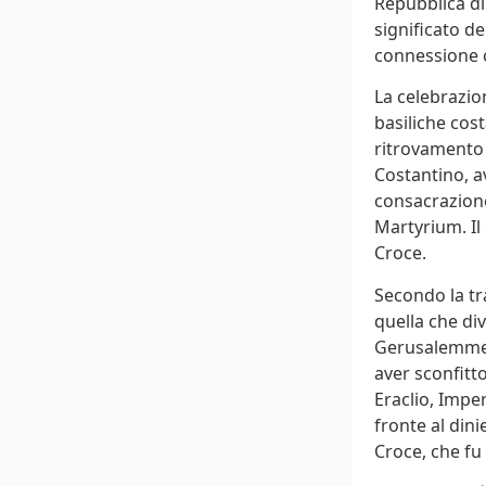
Repubblica di
significato de
connessione c
La celebrazion
basiliche cost
ritrovamento 
Costantino, a
consacrazione
Martyrium. Il
Croce.
Secondo la tr
quella che di
Gerusalemme. 
aver sconfitt
Eraclio, Impe
fronte al din
Croce, che fu