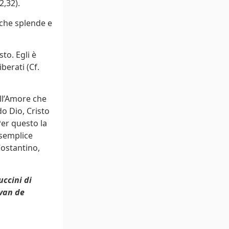
2,32).
à che splende e
to. Egli è
berati (Cf.
ell’Amore che
o Dio, Cristo
Per questo la
 semplice
Costantino,
uccini di
 van de