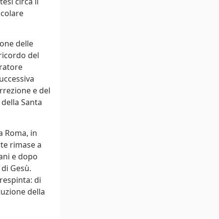
si circa il
icolare
ione delle
ricordo del
ratore
successiva
rrezione e del
 della Santa
a Roma, in
rte rimase a
mani e dopo
 di Gesù.
respinta: di
tuzione della