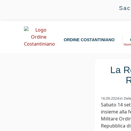
Sac
ORDINE COSTANTINIANO
Hom
La R
R
16.09.2024
in
Del
Sabato 14 set
insieme alla f
Militare Ordi
Repubblica di