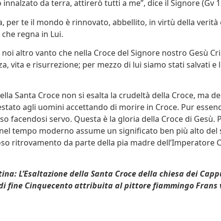
nnalzato da terra, attirerò tutti a me”, dice il Signore (Gv 1
 per te il mondo è rinnovato, abbellito, in virtù della verit
a che regna in Lui.
 noi altro vanto che nella Croce del Signore nostro Gesù Cris
a, vita e risurrezione; per mezzo di lui siamo stati salvati e li
della Santa Croce non si esalta la crudeltà della Croce, ma d
stato agli uomini accettando di morire in Croce. Pur essend
sso facendosi servo. Questa è la gloria della Croce di Gesù. 
nel tempo moderno assume un significato ben più alto del
so ritrovamento da parte della pia madre dell’Imperatore 
tina: L’Esaltazione della Santa Croce della chiesa dei Capp
di fine Cinquecento attribuita al pittore fiammingo Frans