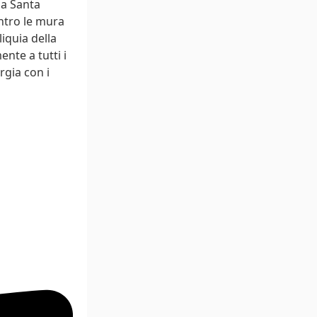
la Santa
ntro le mura
liquia della
nte a tutti i
rgia con i