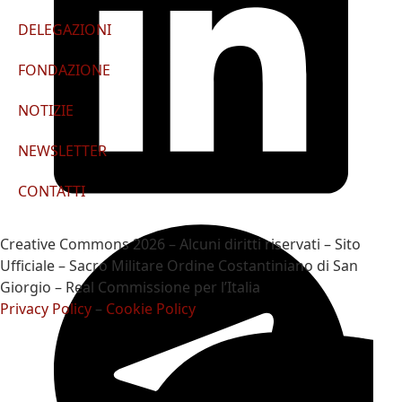
DELEGAZIONI
FONDAZIONE
NOTIZIE
NEWSLETTER
CONTATTI
Creative Commons 2026 – Alcuni diritti riservati – Sito
Ufficiale – Sacro Militare Ordine Costantiniano di San
Giorgio – Real Commissione per l’Italia
Privacy Policy
–
Cookie Policy