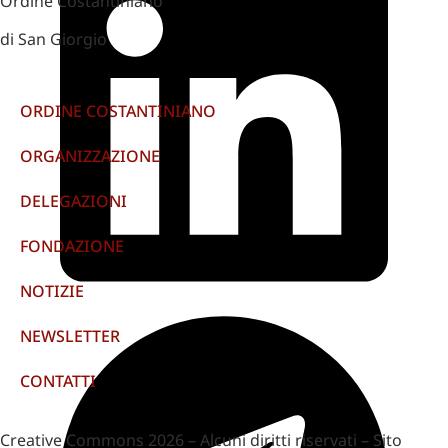
Ordine Costantiniano
di San Giorgio
ORDINE COSTANTINIANO
ORGANIZZAZIONE
DELEGAZIONI
FONDAZIONE
NOTIZIE
NEWSLETTER
CONTATTI
Creative Commons 2026 – Alcuni diritti riservati – Sito