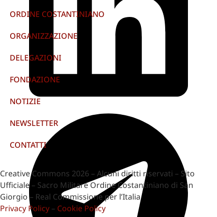
ORDINE COSTANTINIANO
ORGANIZZAZIONE
DELEGAZIONI
FONDAZIONE
NOTIZIE
NEWSLETTER
CONTATTI
Creative Commons 2026 – Alcuni diritti riservati – Sito
Ufficiale – Sacro Militare Ordine Costantiniano di San
Giorgio – Real Commissione per l’Italia
Privacy Policy
–
Cookie Policy