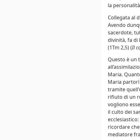
la personalità
Collegata al 
Avendo dunque
sacerdote, tut
divinità, fa d
(1Tm 2,5) (
Il 
Questo è un t
all’assimilazi
Maria. Quanto
Maria partorì 
tramite quell’
rifiuto di un 
vogliono esse
il culto dei 
ecclesiastico
ricordare che
mediatore fra 