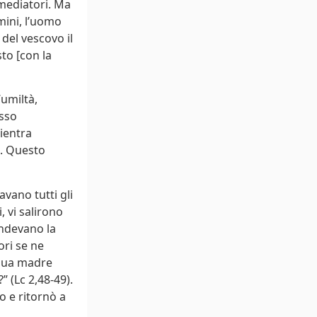
mediatori. Ma
omini, l’uomo
del vescovo il
to [con la
’umiltà,
esso
rientra
o. Questo
avano tutti gli
 vi salirono
endevano la
ori se ne
 sua madre
 (Lc 2,48-49).
o e ritornò a