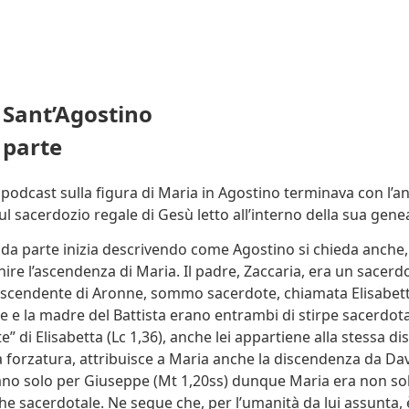
 Sant’Agostino
 parte
podcast sulla figura di Maria in Agostino terminava con l’an
l sacerdozio regale di Gesù letto all’interno della sua gene
a parte inizia descrivendo come Agostino si chieda anche,
nire l’ascendenza di Maria. Il padre, Zaccaria, era un sacerd
scendente di Aronne, sommo sacerdote, chiamata Elisabetta
re e la madre del Battista erano entrambi di stirpe sacerdot
” di Elisabetta (Lc 1,36), anche lei appartiene alla stessa d
 forzatura, attribuisce a Maria anche la discendenza da Dav
ano solo per Giuseppe (Mt 1,20ss) dunque Maria era non so
he sacerdotale. Ne segue che, per l’umanità da lui assunta, 