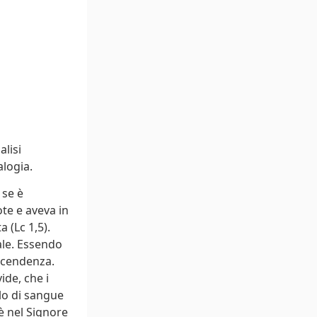
alisi
alogia.
 se è
ote e aveva in
 (Lc 1,5).
ale. Essendo
iscendenza.
ide, che i
lo di sangue
è nel Signore