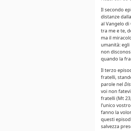
Il secondo e
distanze dall
al Vangelo di
tra me e te, 
ma il miracolo
umanità: egli
non disconosce
quando la frag
Il terzo episo
fratelli, sta
parole nel
Dis
voi non fatevi
fratelli (Mt 2
l’unico vostro
fanno la volon
questi episod
salvezza pres