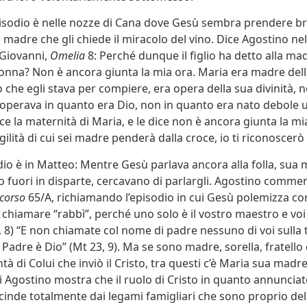
pisodio è nelle nozze di Cana dove Gesù sembra prendere b
a madre che gli chiede il miracolo del vino. Dice Agostino 
 Giovanni,
Omelia
8: Perché dunque il figlio ha detto alla mad
donna? Non è ancora giunta la mia ora. Maria era madre della
 che egli stava per compiere, era opera della sua divinità, 
 operava in quanto era Dio, non in quanto era nato debole
 la maternità di Maria, e le dice non è ancora giunta la mia
ilità di cui sei madre penderà dalla croce, io ti riconoscerò 
dio è in Matteo: Mentre Gesù parlava ancora alla folla, sua 
ndo fuori in disparte, cercavano di parlargli. Agostino comm
corso
65/A, richiamando l’episodio in cui Gesù polemizza con 
 chiamare “rabbì”, perché uno solo è il vostro maestro e voi 
3, 8) “E non chiamate col nome di padre nessuno di voi sulla 
 Padre è Dio” (Mt 23, 9). Ma se sono madre, sorella, fratello
tà di Colui che inviò il Cristo, tra questi c’è Maria sua madre (
i Agostino mostra che il ruolo di Cristo in quanto annunciat
cinde totalmente dai legami famigliari che sono proprio de