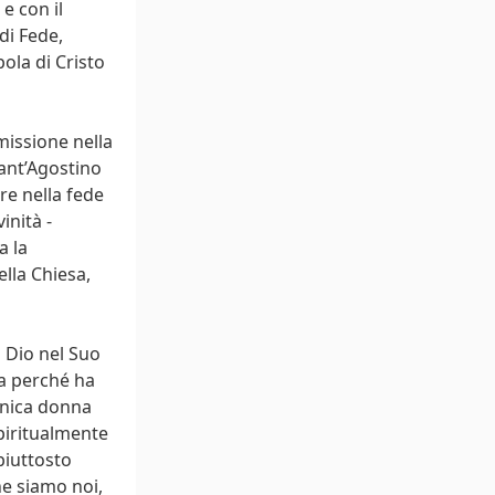
e con il
di Fede,
ola di Cristo
missione nella
ant’Agostino
re nella fede
inità -
a la
lla Chiesa,
i Dio nel Suo
a perché ha
’unica donna
piritualmente
piuttosto
he siamo noi,