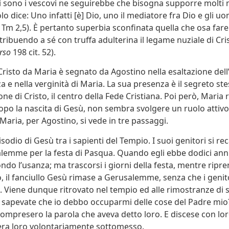
 sono i vescovi ne seguirebbe che bisogna supporre molti 
lo dice: Uno infatti [è] Dio, uno il mediatore fra Dio e gli u
1Tm 2,5). È pertanto superbia sconfinata quella che osa fare 
ribuendo a sé con truffa adulterina il legame nuziale di Cris
rso
198 cit. 52).
 Cristo da Maria è segnato da Agostino nella esaltazione dell
a e nella verginità di Maria. La sua presenza è il segreto st
one di Cristo, il centro della Fede Cristiana. Poi però, Maria 
opo la nascita di Gesù, non sembra svolgere un ruolo attiv
i Maria, per Agostino, si vede in tre passaggi.
pisodio di Gesù tra i sapienti del Tempio. I suoi genitori si rec
lemme per la festa di Pasqua. Quando egli ebbe dodici anni,
ndo l’usanza; ma trascorsi i giorni della festa, mentre ripr
no, il fanciullo Gesù rimase a Gerusalemme, senza che i genit
 Viene dunque ritrovato nel tempio ed alle rimostranze di
 sapevate che io debbo occuparmi delle cose del Padre mio?”
ompresero la parola che aveva detto loro. E discese con lor
era loro volontariamente sottomesso.