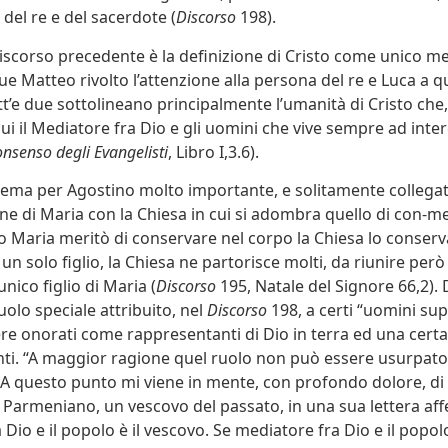
 del re e del sacerdote (
Discorso
198).
discorso precedente è la definizione di Cristo come unico m
 Matteo rivolto l’attenzione alla persona del re e Luca a qu
t’e due sottolineano principalmente l’umanità di Cristo che, 
i lui il Mediatore fra Dio e gli uomini che vive sempre ad inte
consenso degli Evangelisti
, Libro I,3.6).
ema per Agostino molto importante, e solitamente collega
one di Maria con la Chiesa in cui si adombra quello di con-me
 Maria meritò di conservare nel corpo la Chiesa lo conserv
un solo figlio, la Chiesa ne partorisce molti, da riunire però
unico figlio di Maria (
Discorso
195, Natale del Signore 66,2). D
ruolo speciale attribuito, nel
Discorso
198, a certi “uomini sup
re onorati come rappresentanti di Dio in terra ed una certa
santi. “A maggior ragione quel ruolo non può essere usurpat
: A questo punto mi viene in mente, con profondo dolore, di
 Parmeniano, un vescovo del passato, in una sua lettera af
Dio e il popolo è il vescovo. Se mediatore fra Dio e il popolo