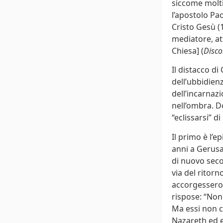
siccome molti
l’apostolo Pao
Cristo Gesù (
mediatore, att
Chiesa] (
Disco
Il distacco di
dell’ubbidienz
dell’incarnazi
nell’ombra. D
“eclissarsi” d
Il primo è l’e
anni a Gerusa
di nuovo seco
via del ritor
accorgessero.
rispose: “Non
Ma essi non c
Nazareth ed 