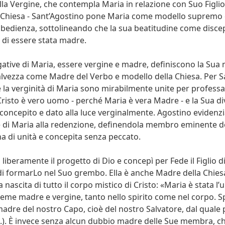
lla Vergine, che contempla Maria in relazione con Suo Figlio 
 Chiesa - Sant’Agostino pone Maria come modello supremo 
bbedienza, sottolineando che la sua beatitudine come discep
 di essere stata madre.
ative di Maria, essere vergine e madre, definiscono la Sua 
salvezza come Madre del Verbo e modello della Chiesa. Per S
e la verginità di Maria sono mirabilmente unite per professa
Cristo è vero uomo - perché Maria è vera Madre - e la Sua div
concepito e dato alla luce verginalmente. Agostino evidenzi
di Maria alla redenzione, definendola membro eminente de
a di unità e concepita senza peccato.
liberamente il progetto di Dio e concepì per Fede il Figlio d
i formarLo nel Suo grembo. Ella è anche Madre della Chies
 nascita di tutto il corpo mistico di Cristo: «Maria è stata l
ieme madre e vergine, tanto nello spirito come nel corpo. S
adre del nostro Capo, cioè del nostro Salvatore, dal quale 
(...). È invece senza alcun dubbio madre delle Sue membra, c