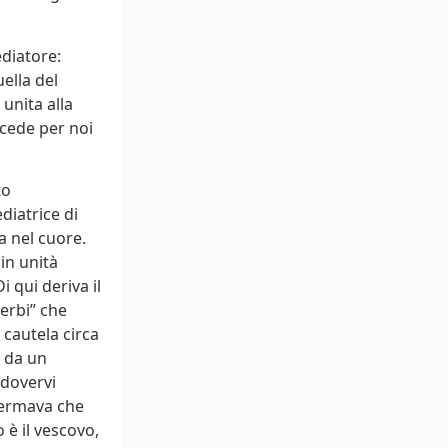
ediatore:
ella del
unita alla
rcede per noi
to
diatrice di
a nel cuore.
 in unità
i qui deriva il
erbi” che
 cautela circa
o da un
 dovervi
fermava che
 è il vescovo,