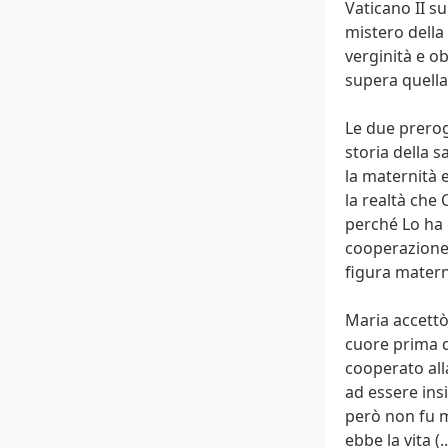
Vaticano II su
mistero della
verginità e o
supera quella
Le due prerog
storia della 
la maternità 
la realtà che 
perché Lo ha 
cooperazione 
figura matern
Maria accettò 
cuore prima d
cooperato alla
ad essere ins
però non fu m
ebbe la vita 