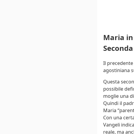
Maria in
Seconda
Il precedente 
agostiniana su
Questa second
possibile defi
moglie una di
Quindi il pad
Maria “parente
Con una certa
Vangeli indic
reale, ma anc