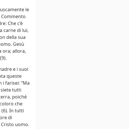
ruscamente le
nel Commento
re: Che c’è
 carne di lui,
non della sua
 uomo. Gesù
 ora; allora,
(9).
madre e i suoi
enta queste
i farisei: “Ma
siete tutti
terra, poiché
 coloro che
6). In tutti
ore di
l Cristo uomo.