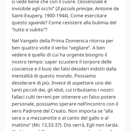
si vede bene che con il cuore. L’essenziale è
invisibile agli occhi” (
Il piccolo principe
, Antoine de
Saint-Exupery, 1900-1944). Come esercitare
questo
sguardo
? Come resistere alla bulimia del
“tutto e subito”?
Nel Vangelo della Prima Domenica ritorna per
ben quattro volte il verbo “vegliare”. A ben
vedere è quello di cui ha urgente bisogno il
nostro tempo: saper scuotere il torpore delle
coscienze e il buio dei falsi desideri indotti dalla
mentalità di questo mondo. Possiamo
desiderare di più. Invece di aspettare uno dei
tanti piccoli dei, gli idoli, cui tributiamo i nostri
fallaci culti terreni per ottenere un falso potere
personale, possiamo sperare nell’incontro con il
vero Padrone del Creato. Non importa se “alla
sera o a mezzanotte o al canto del gallo o al
mattino” (Mc 13,33-37). Dio verrà, Egli non tarda.