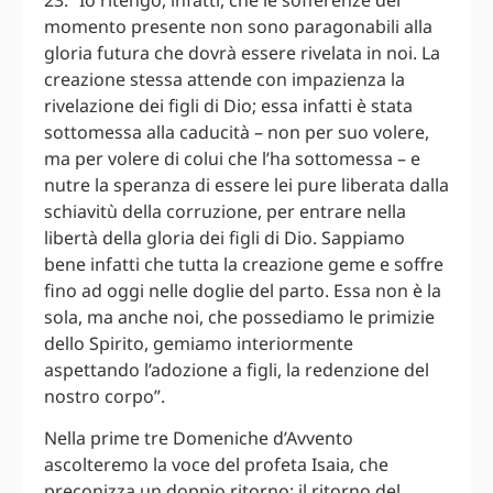
23: “Io ritengo, infatti, che le sofferenze del
momento presente non sono paragonabili alla
gloria futura che dovrà essere rivelata in noi. La
creazione stessa attende con impazienza la
rivelazione dei figli di Dio; essa infatti è stata
sottomessa alla caducità – non per suo volere,
ma per volere di colui che l’ha sottomessa – e
nutre la speranza di essere lei pure liberata dalla
schiavitù della corruzione, per entrare nella
libertà della gloria dei figli di Dio. Sappiamo
bene infatti che tutta la creazione geme e soffre
fino ad oggi nelle doglie del parto. Essa non è la
sola, ma anche noi, che possediamo le primizie
dello Spirito, gemiamo interiormente
aspettando l’adozione a figli, la redenzione del
nostro corpo”.
Nella prime tre Domeniche d’Avvento
ascolteremo la voce del profeta Isaia, che
preconizza un doppio ritorno: il ritorno del