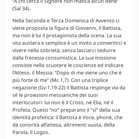
“A chi cerca il Signore non manca alcun bene”
(Sal 34).
Nella Seconda e Terza Domenica di Avvento ci
viene proposta la figura di Giovanni, il Battista,
ma non è lui il protagonista della scena. La sua
vita austera e semplice è un invito a convertirci e
vivere nella sobrietà, senza lasciarci sedurre
dalla frenesia consumistica. La sua missione
consiste nello scuotere le coscienze ed indicare
l’Atteso, il Messia: “Dopo di me viene uno che è
più forte di me” (Mc 1,7). Con una triplice
negazione (Gv 1,19-22) il Battista respinge via da
sé le proiezioni messianiche dei suoi
interlocutori: lui non è il Cristo, né Elia, né il
Profeta. Questi “no” preparano il “sì” della sua
identità profetica: il Battista è Voce, phoné, che
dà sonorità all’attesa, altrimenti vuota, della
Parola, il Logos.