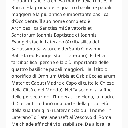
in quanto tale è la chiesa madre della Diocesi di
Roma. È la prima delle quattro basiliche papali
maggiori e la più antica e importante basilica
d’Occidente. Il suo nome completo è
Archibasilica Sanctissimi Salvatoris et
Sanctorum Ioannis Baptistae et Ioannis
Evangelistae in Laterano (Arcibasilica del
Santissimo Salvatore e dei Santi Giovanni
Battista ed Evangelista in Laterano). È detta
“arcibasilica” perché è la più importante delle
quattro basiliche papali maggiori. Ha il titolo
onorifico di Omnium Urbis et Orbis Ecclesiarum
Mater et Caput (Madre e Capo di tutte le Chiese
della Città e del Mondo). Nel IV secolo, alla fine
delle persecuzioni, l’Imperatrice Elena, la madre
di Costantino donò una parte della proprietà
della sua famiglia (i Laterani: da qui il nome “in
Laterano” o “lateranense”) al Vescovo di Roma
Melchiade affinché vi si stabilisse. Da allora, la