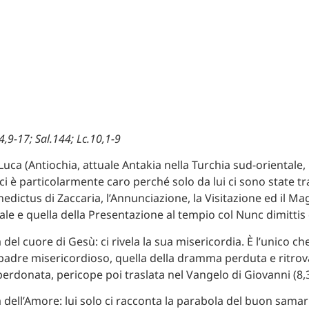
.4,9-17; Sal.144; Lc.10,1-9
Luca (Antiochia, attuale Antakia nella Turchia sud-orientale, 1
 ci è particolarmente caro perché solo da lui ci sono state 
edictus di Zaccaria, l’Annunciazione, la Visitazione ed il Mag
ale e quella della Presentazione al tempio col Nunc dimittis
a del cuore di Gesù: ci rivela la sua misericordia. È l’unico che
padre misericordioso, quella della dramma perduta e ritrov
perdonata, pericope poi traslata nel Vangelo di Giovanni (8,3
a dell’Amore: lui solo ci racconta la parabola del buon samar