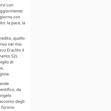
ervi con
maggiormente:
i giorno con
to: la pace, la
nedito, quello
crivo nel mio
co Eraclito il
mento 52).
iglio di
e,
gioia.
rande
entifico, da
Vangelo
racconto degli
e furono