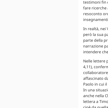
testimoni fin 
fare ricerche 
resoconto ordi
insegnamenti 
In realtà, ne
però la sua pa
parte della pr
narrazione pa
intendere che
Nelle lettere 
4,11), confer
collaboratore
affascinato d
Paolo in cui 
In una situazi
anche nella C
lettera a Timo
cioè da quell