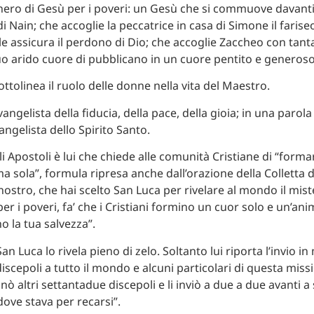
nero di Gesù per i poveri: un Gesù che si commuove davanti
i Nain; che accoglie la peccatrice in casa di Simone il farise
 le assicura il perdono di Dio; che accoglie Zaccheo con tan
uo arido cuore di pubblicano in un cuore pentito e generoso
sottolinea il ruolo delle donne nella vita del Maestro.
vangelista della fiducia, della pace, della gioia; in una paro
vangelista dello Spirito Santo.
li Apostoli è lui che chiede alle comunità Cristiane di “form
a sola”, formula ripresa anche dall’orazione della Colletta d
nostro, che hai scelto San Luca per rivelare al mondo il mist
er i poveri, fa’ che i Cristiani formino un cuor solo e un’anim
o la tua salvezza”.
San Luca lo rivela pieno di zelo. Soltanto lui riporta l’invio i
scepoli a tutto il mondo e alcuni particolari di questa missio
ò altri settantadue discepoli e li inviò a due a due avanti a 
dove stava per recarsi”.