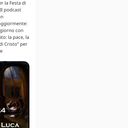
r la Festa di
 Il podcast
on
maggiormente:
i giorno con
to: la pace, la
di Cristo” per
 e