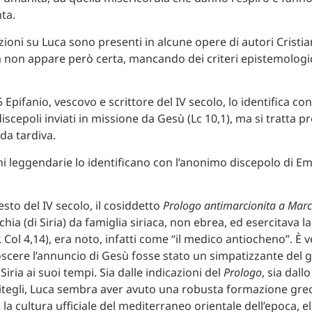
ta.
ioni su Luca sono presenti in alcune opere di autori Cristian
tà non appare però certa, mancando dei criteri epistemologici
 Epifanio, vescovo e scrittore del IV secolo, lo identifica co
iscepoli inviati in missione da Gesù (Lc 10,1), ma si tratta 
da tardiva.
oni leggendarie lo identificano con l’anonimo discepolo di E
sto del IV secolo, il cosiddetto
Prologo antimarcionita a Mar
hia (di Siria) da famiglia siriaca, non ebrea, ed esercitava l
. Col 4,14), era noto, infatti come “il medico antiocheno”. È 
scere l’annuncio di Gesù fosse stato un simpatizzante del 
 Siria ai suoi tempi. Sia dalle indicazioni del
Prologo
, sia dallo
itegli, Luca sembra aver avuto una robusta formazione grec
 la cultura ufficiale del mediterraneo orientale dell’epoca,