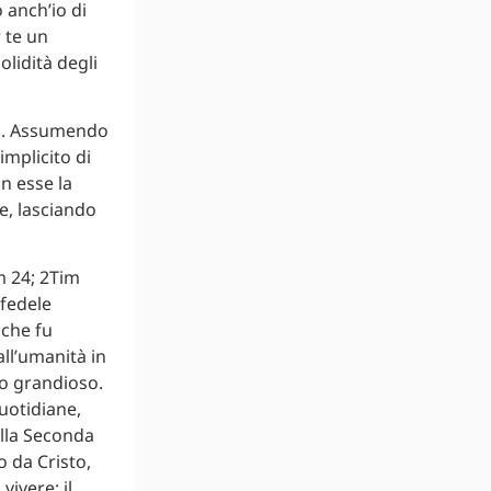
 anch’io di
r te un
olidità degli
ato. Assumendo
implicito di
in esse la
e, lasciando
m 24; 2Tim
 fedele
 che fu
ll’umanità in
to grandioso.
quotidiane,
ella Seconda
o da Cristo,
ivere; il