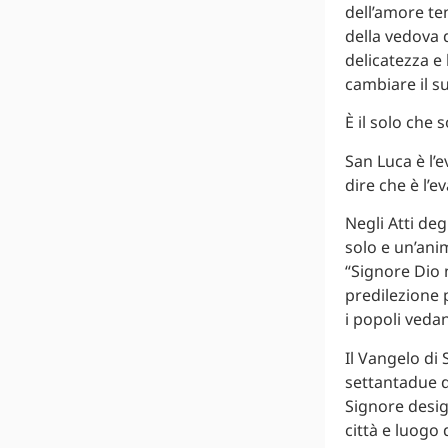
dell’amore te
della vedova d
delicatezza e
cambiare il s
È il solo che 
San Luca è l’e
dire che è l’e
Negli Atti deg
solo e un’anim
“Signore Dio 
predilezione p
i popoli vedan
Il Vangelo di 
settantadue di
Signore design
città e luogo 