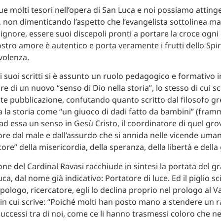
e molti tesori nell’opera di San Luca e noi possiamo atting
 non dimenticando l’aspetto che l’evangelista sottolinea 
 Signore, essere suoi discepoli pronti a portare la croce ogn
 nostro amore è autentico e porta veramente i frutti dello Spiri
volenza.
i suoi scritti si è assunto un ruolo pedagogico e formativo i
e di un nuovo “senso di Dio nella storia”, lo stesso di cui s
te pubblicazione, confutando quanto scritto dal filosofo gre
a la storia come “un giuoco di dadi fatto da bambini” (fram
ad essa un senso in Gesù Cristo, il coordinatore di quel grov
tore dal male e dall’assurdo che si annida nelle vicende uman
tore” della misericordia, della speranza, della libertà e della 
one del Cardinal Ravasi racchiude in sintesi la portata del g
ca, dal nome già indicativo: Portatore di luce. Ed il piglio sci
pologo, ricercatore, egli lo declina proprio nel prologo al 
 in cui scrive: “Poiché molti han posto mano a stendere un 
uccessi tra di noi, come ce li hanno trasmessi coloro che n