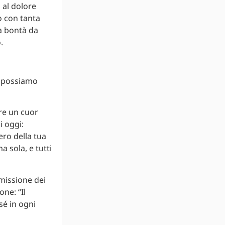
 al dolore
o con tanta
ta bontà da
.
la possiamo
are un cuor
i oggi:
ero della tua
a sola, e tutti
n missione dei
ne: “Il
sé in ogni