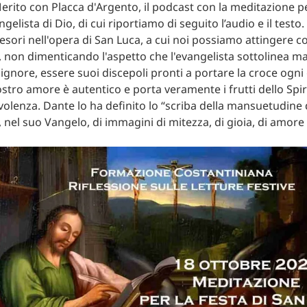
Merito con Placca d'Argento, il podcast con la meditazione pe
gelista di Dio, di cui riportiamo di seguito l’audio e il testo.
 tesori nell'opera di San Luca, a cui noi possiamo attingere c
 non dimenticando l'aspetto che l'evangelista sottolinea 
 Signore, essere suoi discepoli pronti a portare la croce ogn
 nostro amore è autentico e porta veramente i frutti dello Spiri
volenza. Dante lo ha definito lo “scriba della mansuetudine 
 nel suo Vangelo, di immagini di mitezza, di gioia, di amore