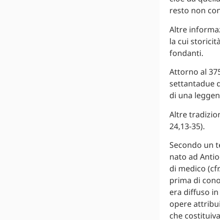
resto non con
Altre informaz
la cui storici
fondanti.
Attorno al 375
settantadue d
di una leggen
Altre tradizi
24,13-35).
Secondo un te
nato ad Antioc
di medico (cfr
prima di cono
era diffuso in
opere attribu
che costituiva