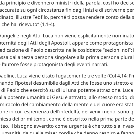
da principio e divennero ministri della parola, così ho deciso
accurate su ogni circostanza fin dagli inizi e di scriverne pe
nato, illustre Teòfilo, perché ti possa rendere conto della s
che hai ricevuto” (1,1-4).
i Vangeli e negli Atti, Luca non viene esplicitamente nomin
ternità degli Atti degli Apostoli, appare come protagonista 
edicazione di Paolo descritta nelle cosiddette “sezioni noi”: 
ssa dalla terza persona singolare alla prima persona plural
 l’autore fosse protagonista degli eventi narrati.
paoline, Luca viene citato fugacemente tre volte (Col 4,14; F
mando l’ipotesi desumibile dagli Atti che fosse uno stretto e
 di Paolo che esercitò su di lui una potente attrazione. Luca
alla potente umanità di Gesù è attratto, allo stesso modo, da
il miracolo del cambiamento della mente e del cuore era sta
one in cui l’esperienza dell’infedeltà, del venir meno, sono 
hiesa dei primi tempi, come è descritto nella prima parte d
teo, il bisogno avvertito come urgente è che tutto sia invas
a umanità, da quella misericordia che danno respiro e fanno v