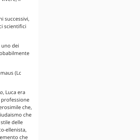
i successivi,
 scientifici
n uno dei
probabilmente
mmaus (Lc
co
, Luca era
a professione
verosimile che,
giudaismo che
 stile delle
o-ellenista,
 elemento che