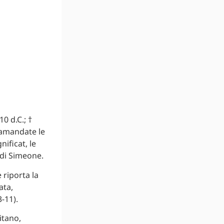
0 d.C.; †
tramandate le
nificat, le
 di Simeone.
 riporta la
ata,
-11).
itano,