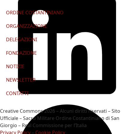
ORDINE COSTANTINIANO
ORGANIZZAZIONE
DELEGAZIONI
FONDAZIONE
NOTIZIE
NEWSLETTER
CONTATTI
Creative Commons 2026 – Alcuni diritti riservati – Sito
Ufficiale – Sacro Militare Ordine Costantiniano di San
Giorgio – Real Commissione per l’Italia
Privacy Policy
–
Cookie Policy