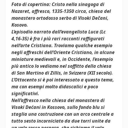
Foto di copertina: Cristo nella sinagoga di
Nazaret, affresco, 1335-1350 circa, chiesa del
monastero ortodosso serbo di Visoki Dečani,
Kosovo.
L’episodio narrato dall’evangelista Luca (Lc
4,16-35) è fra i più rari racconti raffigurati
nell’arte Cristiana. Troviamo qualche esempio
negli affreschi dell’Oriente Cristiano, in alcune
miniature medievali e, in Occidente, l’esempio
più antico lo vediamo nel soffitto della chiesa
di San Martino di Zillis, in Svizzera (XII secolo).
L’Ottocento si è poi interessato a questo tema,
ma con esempi molto didascalici e poco
significativi.
Nell’affresco nella chiesa del monastero di
Visoki Dećani in Kossovo, sullo fondo blu si
staglia una costruzione con un arco centrale a
tutto sesto incorniciato da due torri unite da
un velo rosso porpora, che richiama il velo