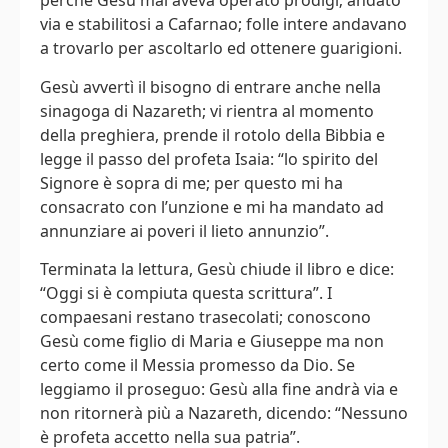
perché Gesù mai aveva operato prodigi; andato
via e stabilitosi a Cafarnao; folle intere andavano
a trovarlo per ascoltarlo ed ottenere guarigioni.
Gesù avvertì il bisogno di entrare anche nella
sinagoga di Nazareth; vi rientra al momento
della preghiera, prende il rotolo della Bibbia e
legge il passo del profeta Isaia: “lo spirito del
Signore è sopra di me; per questo mi ha
consacrato con l’unzione e mi ha mandato ad
annunziare ai poveri il lieto annunzio”.
Terminata la lettura, Gesù chiude il libro e dice:
“Oggi si è compiuta questa scrittura”. I
compaesani restano trasecolati; conoscono
Gesù come figlio di Maria e Giuseppe ma non
certo come il Messia promesso da Dio. Se
leggiamo il proseguo: Gesù alla fine andrà via e
non ritornerà più a Nazareth, dicendo: “Nessuno
è profeta accetto nella sua patria”.