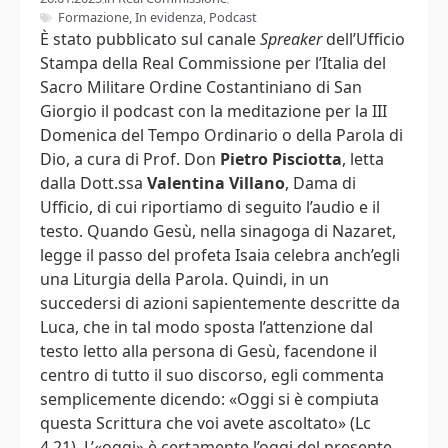
Formazione
,
In evidenza
,
Podcast
È stato pubblicato sul canale
Spreaker
dell’Ufficio
Stampa della Real Commissione per l’Italia del
Sacro Militare Ordine Costantiniano di San
Giorgio il podcast con la meditazione per la III
Domenica del Tempo Ordinario o della Parola di
Dio, a cura di Prof. Don
Pietro Pisciotta
, letta
dalla Dott.ssa
Valentina Villano
, Dama di
Ufficio, di cui riportiamo di seguito l’audio e il
testo. Quando Gesù, nella sinagoga di Nazaret,
legge il passo del profeta Isaia celebra anch’egli
una Liturgia della Parola. Quindi, in un
succedersi di azioni sapientemente descritte da
Luca, che in tal modo sposta l’attenzione dal
testo letto alla persona di Gesù, facendone il
centro di tutto il suo discorso, egli commenta
semplicemente dicendo: «Oggi si è compiuta
questa Scrittura che voi avete ascoltato» (Lc
4,21). L’«oggi» è certamente l’oggi del presente