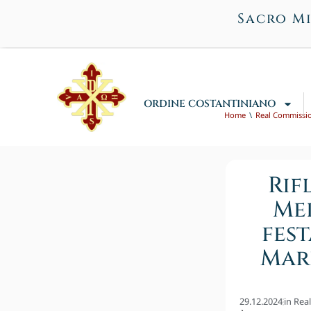
Sacro Mi
ORDINE COSTANTINIANO
Home
Real Commissi
Rif
Med
fest
Mari
29.12.2024
in
Rea