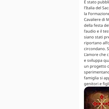
È stato pubbl
l’Italia del S
la Formazione
Cavaliere di 
della festa de
l’audio e il t
siano stati p
riportano all’
circondano. Si
L’amore che ci 
e sviluppa qu
un progetto da
sperimentano p
famiglia si ap
genitori e figli