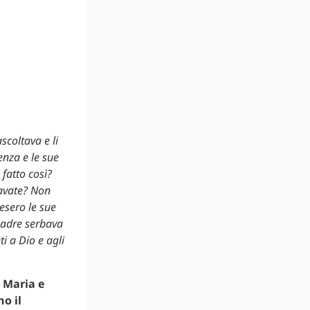
scoltava e li
enza e le sue
 fatto così?
cavate? Non
esero le sue
madre serbava
i a Dio e agli
 Maria e
o il