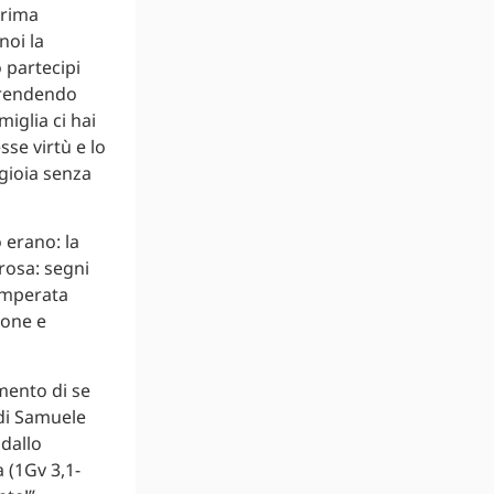
prima
noi la
o partecipi
, rendendo
iglia ci hai
sse virtù e lo
gioia senza
 erano: la
rosa: segni
emperata
ione e
mento di se
 di Samuele
 dallo
 (1Gv 3,1-