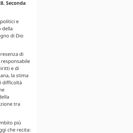
28. Seconda
olitici e
 della
segno di Dio
resenza di
tà responsabile
ritti e di
ana, la stima
 difficoltà
one
della
azione tra
ambito più
ggi che recita: