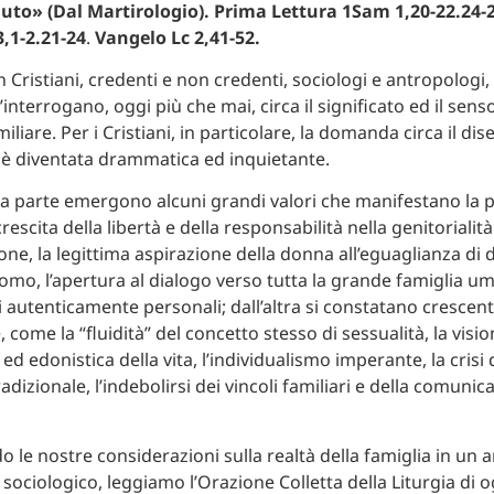
iuto» (Dal Martirologio). Prima Lettura 1Sam 1,20-22.24-
,1-2.21-24
.
Vangelo Lc 2,41-52.
n Cristiani, credenti e non credenti, sociologi e antropologi, p
nterrogano, oggi più che mai, circa il significato ed il senso
miliare. Per i Cristiani, in particolare, la domanda circa il di
a è diventata drammatica ed inquietante.
 parte emergono alcuni grandi valori che manifestano la p
rescita della libertà e della responsabilità nella genitoriali
one, la legittima aspirazione della donna all’eguaglianza di di
uomo, l’apertura al dialogo verso tutta la grande famiglia um
i autenticamente personali; dall’altra si constatano crescenti
, come la “fluidità” del concetto stesso di sessualità, la visi
 ed edonistica della vita, l’individualismo imperante, la crisi 
dizionale, l’indebolirsi dei vincoli familiari e della comunic
o le nostre considerazioni sulla realtà della famiglia in un 
sociologico, leggiamo l’Orazione Colletta della Liturgia di o