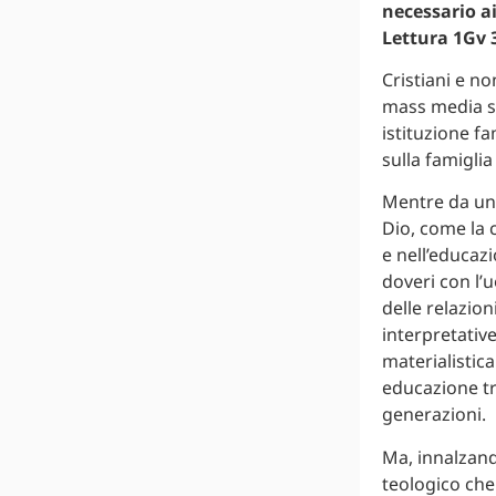
necessario a
Lettura 1Gv 3
Cristiani e no
mass media s’i
istituzione fa
sulla famigli
Mentre da una
Dio, come la c
e nell’educazi
doveri con l’
delle relazion
interpretative
materialistica
educazione tra
generazioni.
Ma, innalzand
teologico che 