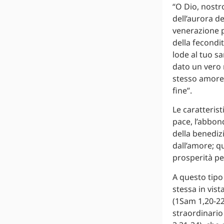
“O Dio, nostro
dell’aurora d
venerazione pe
della fecondit
lode al tuo s
dato un vero m
stesso amore,
fine”.
Le caratterist
pace, l’abbon
della benediz
dall’amore; q
prosperità pe
A questo tipo
stessa in vist
(1Sam 1,20-22.
straordinario