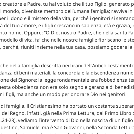
 creatore e Padre, tu hai voluto che il tuo Figlio, generato 
el mondo, divenisse membro dell’umana famiglia; ravviva in 
r il dono e il mistero della vita, perché i genitori si sentan
à del tuo amore, e i figli crescano in sapienza, età e grazia
anto nome. Oppure: “O Dio, nostro Padre, che nella santa Fam
odello di vita, fa’ che nelle nostre famiglie fioriscano le ste
 perché, riuniti insieme nella tua casa, possiamo godere la 
iche della famiglia descritta nei brani dell’Antico Testamento
danza di beni materiali, la concordia e la discendenza nume
ione del Signore; la legge fondamentale era l’obbedienza t
uesta obbedienza non era solo segno e garanzia di benediz
r i figli, ma anche un modo per onorare Dio nei genitori.
 di famiglia, il Cristianesimo ha portato un costante supera
a del Regno. Infatti, già nella Prima Lettura, dal Primo Libro
24-28), vediamo l’intervento di Dio nella nascita di un figlio
 destino, Samuele, ma è San Giovanni, nella Seconda Lettura