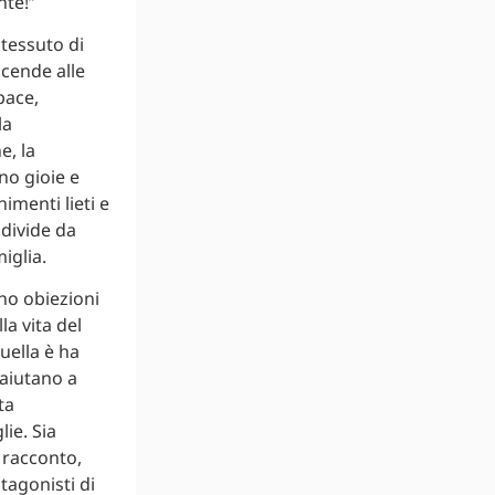
nte!”
 tessuto di
icende alle
pace,
la
e, la
no gioie e
imenti lieti e
 divide da
iglia.
no obiezioni
la vita del
quella è ha
 aiutano a
ta
ie. Sia
o racconto,
tagonisti di