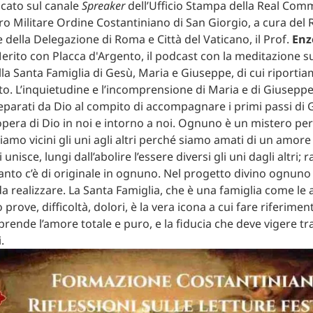
icato sul canale
Spreaker
dell’Ufficio Stampa della Real Com
acro Militare Ordine Costantiniano di San Giorgio, a cura del
 della Delegazione di Roma e Città del Vaticano, il Prof.
Enz
Merito con Placca d'Argento, il podcast con la meditazione su
lla Santa Famiglia di Gesù, Maria e Giuseppe, di cui riporti
esto. L’inquietudine e l’incomprensione di Maria e di Giusep
reparati da Dio al compito di accompagnare i primi passi di G
opera di Dio in noi e intorno a noi. Ognuno è un mistero per 
amo vicini gli uni agli altri perché siamo amati di un amore 
unisce, lungi dall’abolire l’essere diversi gli uni dagli altri; 
anto c’è di originale in ognuno. Nel progetto divino ognuno
 realizzare. La Santa Famiglia, che è una famiglia come le a
rove, difficoltà, dolori, è la vera icona a cui fare riferimen
prende l’amore totale e puro, e la fiducia che deve vigere tr
.