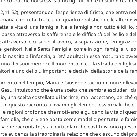
ci ricorda che noi stessi siamo figli di Dio “e lo siamo realme
 2,41-52), presentandoci l’esperienza di Cristo, che entra nel
umana concreta, traccia un quadro realistico delle alterne v
tta la vita di una famiglia. Nella famiglia non tutto è idillio, 
 passa attraverso la sofferenza e le difficoltà dell’esilio e del
attraverso le crisi per il lavoro, la separazione, l’emigrazion
 genitori. Nella Santa Famiglia, come in ogni famiglia, vi so
lla nascita all’infanzia, all’età adulta; in essa maturano avven
scuno dei suoi membri. Il momento in cui la strada dei figli si
itori è uno dei più importanti e decisivi della storia della fam
vamento nel tempio, Maria e Giuseppe tacciono, non solleva
i Gesù: intuiscono che è una scelta che sembra escluderli dal
lio, una scelta costellata di lacrime, ma l’accettano, perché 
o. In questo racconto troviamo gli elementi essenziali che ci
e ragioni profonde che motivano e guidano la vita di ques
famiglia, che ci viene posta come modello per tutte le famigl
i viene raccontato, sia i particolari che costituiscono quest
rte evidenza la straordinaria relazione che ciascuno dei pro