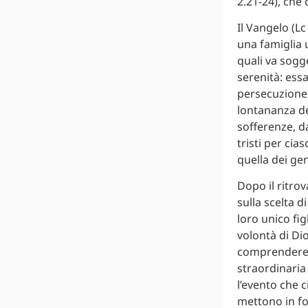
2.21-24), che 
Il Vangelo (Lc
una famiglia 
quali va sogge
serenità: essa
persecuzione: 
lontananza dei
sofferenze, da
tristi per cia
quella dei gen
Dopo il ritro
sulla scelta d
loro unico fig
volontà di Di
comprendere l
straordinaria 
l’evento che c
mettono in fo