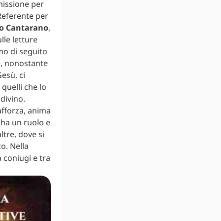
missione per
 Referente per
o Cantarano
,
lle letture
amo di seguito
pe, nonostante
esù, ci
quelli che lo
divino.
rafforza, anima
 ha un ruolo e
ltre, dove si
to. Nella
a coniugi e tra