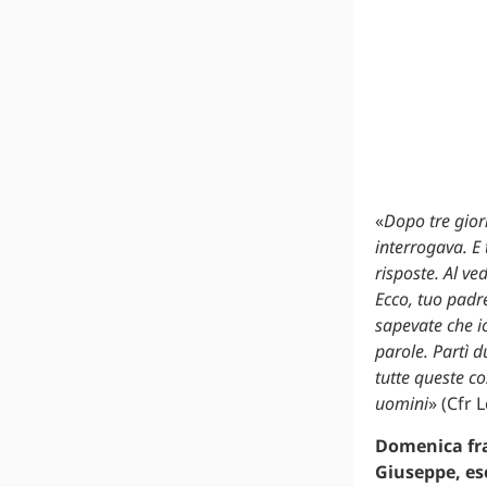
«
Dopo tre giorn
interrogava. E 
risposte. Al ve
Ecco, tuo padre
sapevate che i
parole. Partì 
tutte queste co
uomini
» (Cfr L
Domenica fra
Giuseppe, es