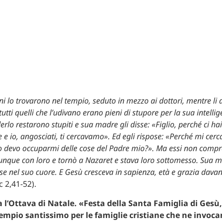
i lo trovarono nel tempio, seduto in mezzo ai dottori, mentre li a
tutti quelli che l’udivano erano pieni di stupore per la sua intellig
derlo restarono stupiti e sua madre gli disse: «Figlio, perché ci hai
 e io, angosciati, ti cercavamo». Ed egli rispose: «Perché mi cer
o devo occuparmi delle cose del Padre mio?». Ma essi non compr
dunque con loro e tornò a Nazaret e stava loro sottomesso. Sua 
se nel suo cuore. E Gesù cresceva in sapienza, età e grazia davant
c 2,41-52).
 l’Ottava di Natale. «Festa della Santa Famiglia di Gesù,
empio santissimo per le famiglie cristiane che ne invocan