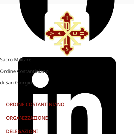
Sacro Militare
Ordine Costantiniano
di San Giorgio
ORDINE COSTANTINIANO
ORGANIZZAZIONE
DELEGAZIONI