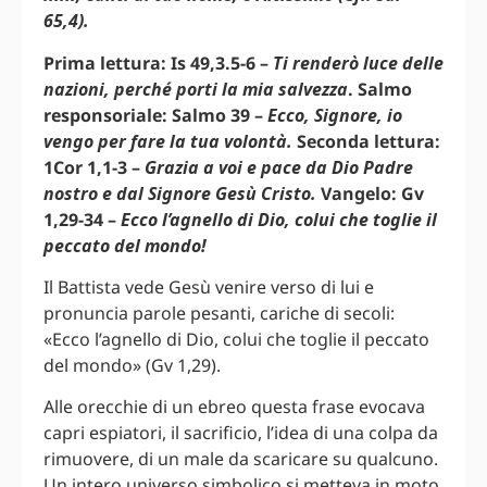
65,4).
Prima lettura: Is 49,3.5-6 –
Ti renderò luce delle
nazioni, perché porti la mia salvezza
. Salmo
responsoriale: Salmo 39 –
Ecco, Signore, io
vengo per fare la tua volontà.
Seconda lettura:
1Cor 1,1-3 –
Grazia a voi e pace da Dio Padre
nostro e dal Signore Gesù Cristo.
Vangelo: Gv
1,29-34 –
Ecco l’agnello di Dio, colui che toglie il
peccato del mondo!
Il Battista vede Gesù venire verso di lui e
pronuncia parole pesanti, cariche di secoli:
«Ecco l’agnello di Dio, colui che toglie il peccato
del mondo» (Gv 1,29).
Alle orecchie di un ebreo questa frase evocava
capri espiatori, il sacrificio, l’idea di una colpa da
rimuovere, di un male da scaricare su qualcuno.
Un intero universo simbolico si metteva in moto.