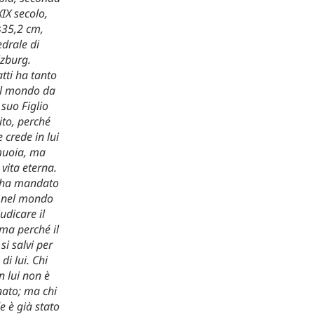
IX secolo,
×35,2 cm,
edrale di
lzburg.
atti ha tanto
l mondo da
 suo Figlio
ito, perché
 crede in lui
uoia, ma
 vita eterna.
 ha mandato
io nel mondo
udicare il
ma perché il
i salvi per
di lui. Chi
n lui non è
ato; ma chi
e è già stato