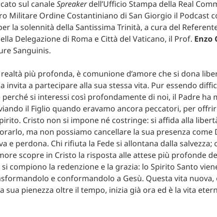
icato sul canale
Spreaker
dell’Ufficio Stampa della Real Com
acro Militare Ordine Costantiniano di San Giorgio il Podcast c
r la solennità della Santissima Trinità, a cura del Referente
lla Delegazione di Roma e Città del Vaticano, il Prof.
Enzo 
Jure Sanguinis.
a realtà più profonda, è comunione d’amore che si dona lib
la invita a partecipare alla sua stessa vita. Pur essendo diffic
erché si interessi così profondamente di noi, il Padre ha m
iando il Figlio quando eravamo ancora peccatori, per offrirc
irito. Cristo non si impone né costringe: si affida alla libert
orarlo, ma non possiamo cancellare la sua presenza come D
 e perdona. Chi rifiuta la Fede si allontana dalla salvezza; c
more scopre in Cristo la risposta alle attese più profonde d
 si compiono la redenzione e la grazia: lo Spirito Santo vien
rasformandolo e conformandolo a Gesù. Questa vita nuova,
a sua pienezza oltre il tempo, inizia già ora ed è la vita et