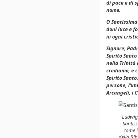
di pace e di 
nome.
O Santissima T
doni luce e f
in ogni crist
Signore, Padr
Spirito Santo
nella Trinità
crediamo, e c
Spirito Santo
persone, l’un
Arcangeli, i C
Ludwig 
Santiss
come i
della Bi