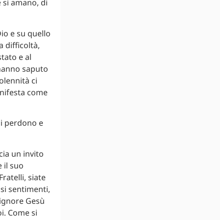
 si amano, di
io e su quello
 difficoltà,
stato e al
 hanno saputo
olennità ci
anifesta come
di perdono e
cia un invito
 il suo
ratelli, siate
ssi sentimenti,
 Signore Gesù
oi. Come si