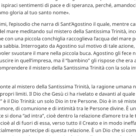
 ispiraci sentimenti di pace e di speranza, perché, amando
diamo gloria al tuo santo nome».
simi, l’episodio che narra di Sant’Agostino il quale, mentre
 del mare meditando sul mistero della Santissima Trinità, in
e con una piccola conchiglia raccoglieva l’acqua del mare pe
a sabbia. Interrogato da Agostino sul motivo di tale azione,
voler svuotare il mare nella piccola buca. Agostino gli fece 
uscire in quell’impresa, ma il “bambino” gli rispose che era 
omprendere il mistero della Santissima Trinità con la sola in
 fronte al mistero della Santissima Trinità, la ragione umana
propri limiti. Il Dio che Gesù ci ha rivelato e davanti al quale
 è il Dio Trinità: un solo Dio in tre Persone. Dio è in sé mist
amore, di comunione e di intimità tra le Persone divine. È u
 si dona “ad intra”, cioè dentro la relazione d’amore tra le 
 cioè al di fuori di essa, verso tutto il Creato e in modo ineff
cialmente partecipe di questa relazione. È un Dio che si com