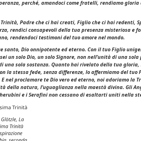
speranza, perché, amandoci come fratelli, rendiamo gloria 
rinità, Padre che ci hai creati, Figlio che ci hai redenti, Sp
orza, rendici consapevoli della tua presenza misteriosa e f
iano, rendendoci testimoni del tuo amore nel mondo.
e santo, Dio onnipotente ed eterno. Con il tuo Figlio unige
 sei un solo Dio, un solo Signore, non nell’unità di una sol
 di una sola sostanza. Quanto hai rivelato della tua gloria, 
on la stessa fede, senza differenze, lo affermiamo del tuo F
. E nel proclamare te Dio vero ed eterno, noi adoriamo la Tr
ità della natura, l’uguaglianza nella maestà divina. Gli Ang
herubini e i Serafini non cessano di esaltarti uniti nella st
Glötzle, La
ima Trinità
spirazione
bbia, seconda