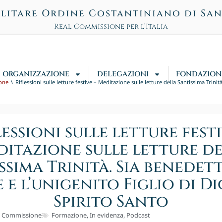
litare Ordine Costantiniano di Sa
Real Commissione per l’Italia
ORGANIZZAZIONE
DELEGAZIONI
FONDAZION
one
Riflessioni sulle letture festive – Meditazione sulle letture della Santissima Trini
lessioni sulle letture festi
itazione sulle letture d
ssima Trinità. Sia benedet
 e l’unigenito Figlio di Di
Spirito Santo
l Commissione
Formazione
,
In evidenza
,
Podcast