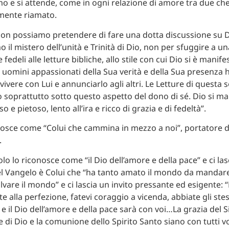
o e si attende, come in ogni relazione di amore tra due che
mente riamato.
n possiamo pretendere di fare una dotta discussione su D
il mistero dell’unità e Trinità di Dio, non per sfuggire a una
fedeli alle letture bibliche, allo stile con cui Dio si è manife
uomini appassionati della Sua verità e della Sua presenza
vivere con Lui e annunciarlo agli altri. Le Letture di questa s
o soprattutto sotto questo aspetto del dono di sé. Dio si m
o e pietoso, lento all’ira e ricco di grazia e di fedeltà”.
osce come “Colui che cammina in mezzo a noi”, portatore 
.
lo lo riconosce come “il Dio dell’amore e della pace” e ci las
l Vangelo è Colui che “ha tanto amato il mondo da mandare
lvare il mondo” e ci lascia un invito pressante ed esigente: “F
te alla perfezione, fatevi coraggio a vicenda, abbiate gli ste
e e il Dio dell’amore e della pace sarà con voi…La grazia del
e di Dio e la comunione dello Spirito Santo siano con tutti v