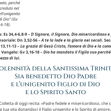
ato, perché
creduto nel
ll’unigenito
di Dio” (Gv
16-18).
: Es 34,4-6.8-9 –
Il Signore, il Signore, Dio misericordioso e
soriale: Dn 3,52-56 –
A te la lode e la gloria nei secoli.
Sec
 13,11-13 –
La grazia di Gesù Cristo, l’amore di Dio e la co
. Vangelo: Gv 3,16-18 –
Dio ha mandato il Figlio suo perché
ezzo di lui
.
olennità della Santissima Trini
Sia benedetto Dio Padre
e l’unigenito Figlio di Dio
e lo Spirito Santo
olletta di oggi recita: «Padre fedele e misericordioso, che ci
la tua vita donandoci il Figlio unigenito e lo Spirito di amore,