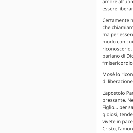
amore all’uom
essere libera
Certamente no
che chiamiamo 
ma per essere 
modo con cui 
riconoscerlo, 
parlano di Di
“misericordios
Mosè lo ricon
di liberazione
L’apostolo Pao
pressante. Ne
Figlio… per sa
gioiosi, tende
vivete in pac
Cristo, l’amor