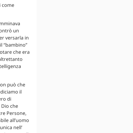
ci come
 camminava
contrò un
r versarla in
 il “bambino”
notare che era
altrettanto
telligenza
 non può che
 diciamo il
ero di
n Dio che
tre Persone,
abile all’uomo
unica nell’