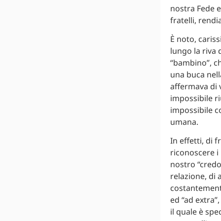
nostra Fede e
fratelli, ren
È noto, caris
lungo la riva
“bambino”, ch
una buca nell
affermava di 
impossibile ri
impossibile c
umana.
In effetti, di
riconoscere i 
nostro “credo”
relazione, di 
costantemente
ed “ad extra”,
il quale è spe