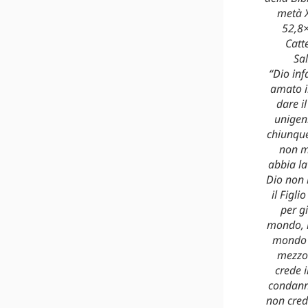
metà X
52,8
Catt
Sa
“Dio inf
amato i
dare il
unigen
chiunque
non m
abbia la
Dio non
il Figl
per gi
mondo, 
mondo s
mezzo 
crede i
condann
non cred