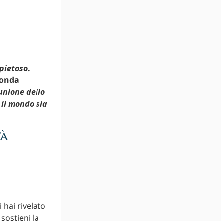
 pietoso
.
onda
munione dello
 il mondo sia
tà
 hai rivelato
 sostieni la