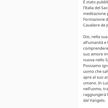
È stato pubbl
l’Italia del S
meditazione pe
Formazione de
Cavaliere de 
Dio, nella su
all’umanità e 
comprendere p
suo amore inv
nuova nello Sp
Possiamo ign
uomo che salva
apre al suo a
umano. In Lui
nell’uomo, t
raggiungerà l
dal Vangelo.