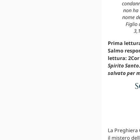
condann
non ha 
nome de
Figlio 
3,
Prima lettura
Salmo respon
lettura: 2Cor
Spirito Santo
salvato per m
S
La Preghiera C
il mistero del