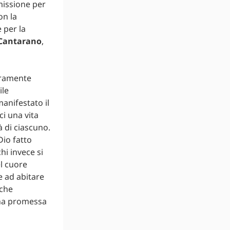
missione per
on la
 per la
Cantarano
,
eramente
ile
anifestato il
i una vita
à di ciascuno.
io fatto
hi invece si
el cuore
e ad abitare
 che
erna promessa