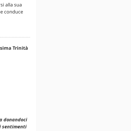
si alla sua
e e conduce
ssima Trinità
ita donandoci
ci sentimenti