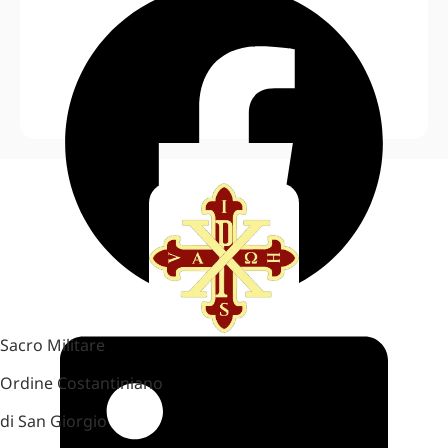
Sacro Militare
Ordine Costantiniano
di San Giorgio