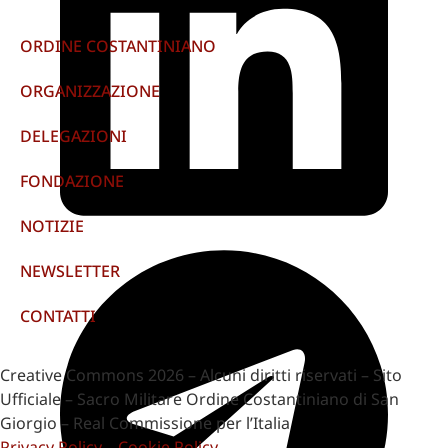
ORDINE COSTANTINIANO
ORGANIZZAZIONE
DELEGAZIONI
FONDAZIONE
NOTIZIE
NEWSLETTER
CONTATTI
Creative Commons 2026 – Alcuni diritti riservati – Sito
Ufficiale – Sacro Militare Ordine Costantiniano di San
Giorgio – Real Commissione per l’Italia
Privacy Policy
–
Cookie Policy