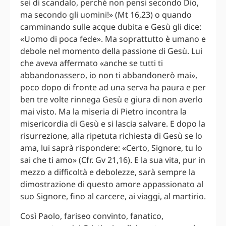
sei di scandalo, perché non pensi secondo Dio,
ma secondo gli uomini!» (Mt 16,23) o quando
camminando sulle acque dubita e Gesù gli dice:
«Uomo di poca fede». Ma soprattutto è umano e
debole nel momento della passione di Gesù. Lui
che aveva affermato «anche se tutti ti
abbandonassero, io non ti abbandonerò mai»,
poco dopo di fronte ad una serva ha paura e per
ben tre volte rinnega Gesù e giura di non averlo
mai visto. Ma la miseria di Pietro incontra la
misericordia di Gesù e si lascia salvare. E dopo la
risurrezione, alla ripetuta richiesta di Gesù se lo
ama, lui saprà rispondere: «Certo, Signore, tu lo
sai che ti amo» (Cfr. Gv 21,16). E la sua vita, pur in
mezzo a difficoltà e debolezze, sarà sempre la
dimostrazione di questo amore appassionato al
suo Signore, fino al carcere, ai viaggi, al martirio.
Così Paolo, fariseo convinto, fanatico,