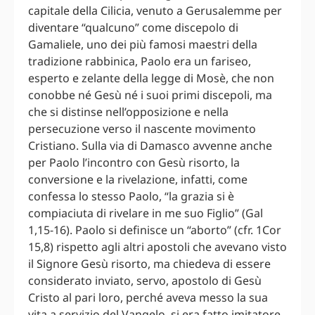
capitale della Cilicia, venuto a Gerusalemme per
diventare “qualcuno” come discepolo di
Gamaliele, uno dei più famosi maestri della
tradizione rabbinica, Paolo era un fariseo,
esperto e zelante della legge di Mosè, che non
conobbe né Gesù né i suoi primi discepoli, ma
che si distinse nell’opposizione e nella
persecuzione verso il nascente movimento
Cristiano. Sulla via di Damasco avvenne anche
per Paolo l’incontro con Gesù risorto, la
conversione e la rivelazione, infatti, come
confessa lo stesso Paolo, “la grazia si è
compiaciuta di rivelare in me suo Figlio” (Gal
1,15-16). Paolo si definisce un “aborto” (cfr. 1Cor
15,8) rispetto agli altri apostoli che avevano visto
il Signore Gesù risorto, ma chiedeva di essere
considerato inviato, servo, apostolo di Gesù
Cristo al pari loro, perché aveva messo la sua
vita a servizio del Vangelo, si era fatto imitatore