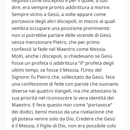
seguiva come discepolo e per il quale, a suo
dire, era sempre pronto addirittura a morire.
Sempre vicino a Gesù, a volte appare come
portavoce degli altri discepoli, in mezzo ai quali
sembra occupare una posizione preminente:
non si potrebbe parlare delle vicende di Gesù
senza menzionare Pietro, che per primo
confessò la fede nel Maestro come Messia.
Molti, anche i discepoli, si chiedevano se Gesù
fosse un profeta o addirittura “il” profeta degli
ultimi tempi, se fosse il Messia, l’Unto del
Signore: fu Pietro che, sollecitato da Gesù, fece
una confessione di fede con parole che suonano
diverse nei quattro Vangeli, ma che attestano la
sua priorità nel riconoscere la vera identità del
Maestro. E fece questo non come “portavoce”
dei dodici, bensì mosso da una rivelazione che
gli poteva venire solo da Dio. Credere che Gesù
è il Messia, il Figlio di Dio, non era possibile solo