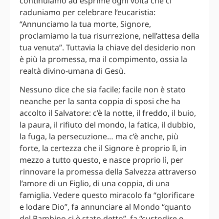
continuiamo ad esprime ogni volta che ci
raduniamo per celebrare l’eucaristia:
“Annunciamo la tua morte, Signore,
proclamiamo la tua risurrezione, nell’attesa della
tua venuta”. Tuttavia la chiave del desiderio non
è più la promessa, ma il compimento, ossia la
realtà divino-umana di Gesù.
Nessuno dice che sia facile; facile non è stato
neanche per la santa coppia di sposi che ha
accolto il Salvatore: c’è la notte, il freddo, il buio,
la paura, il rifiuto del mondo, la fatica, il dubbio,
la fuga, la persecuzione… ma c’è anche, più
forte, la certezza che il Signore è proprio lì, in
mezzo a tutto questo, e nasce proprio lì, per
rinnovare la promessa della Salvezza attraverso
l’amore di un Figlio, di una coppia, di una
famiglia. Vedere questo miracolo fa “glorificare
e lodare Dio”, fa annunciare al Mondo “quanto
del Bambino ci è stato detto”, fa “custodire e