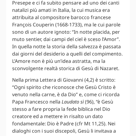
Presepe e ci fa subito pensare ad uno dei canti
natalizi più amati in Italia, la cui musica era
attribuita al compositore barocco francese
François Couperin (1668-1733), ma le cui parole
sono di un autore ignoto: “In notte placida, per
muto sentier, dai campi del ciel è sceso l’Amor”.
In quella notte la storia della salvezza è passata
dai giorni del desiderio a quelli del compimento.
L’Amore non è più un’idea astratta, ma la
sconvolgente realtà storica di Gesù di Nazaret.
Nella prima Lettera di Giovanni (4,2) è scritto:
“Ogni spirito che riconosce che Gesù Cristo è
venuto nella carne, è da Dio” e, come ci ricorda
Papa Francesco nella
Laudato sì
(96), “è Gesù
stesso a fare propria la fede biblica nel Dio
creatore ed a mettere in risalto un dato
fondamentale: Dio è Padre (cfr Mt 11,25). Nei
dialoghi con i suoi discepoli, Gesù li invitava a