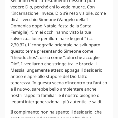
Secondo l’Antico Testamento nessuno può
vedere Dio, perché chi lo vede muore. Con
l’Incarnazione, invece, Dio s’è reso visibile, come
dirà il vecchio Simeone (Vangelo della I
Domenica dopo Natale, festa della Santa
Famiglia): “I miei occhi hanno visto la tua
salvezza… luce per illuminare le genti” (Lc
2,30.32). L’iconografia orientale ha sviluppato
questo tema presentando Simeone come
“theódochos”, ossia come “colui che accoglie
Dio”. Il vegliardo che stringe tra le braccia il
Messia lungamente atteso appaga il desiderio
antico e apre allo stupore del Dio fatto
tenerezza. In questa scena d’incontro tra l’antico
e il nuovo, sarebbe bello ambientare anche i
nostri rapporti familiari e il nostro bisogno di
legami intergenerazionali più autentici e saldi.
Il compimento non ha spento il desiderio, che