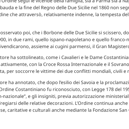
l’Ordine seguì le vicende della famiglia, sia a Parma sia a Na
abauda e la fine del Regno delle Due Sicilie nel 1860 non se
rdine che attraversò, relativamente indenne, la tempesta del
 osservato poi, che i Borbone delle Due Sicilie si scissero, do
00, in due rami, quello ispano-napoletano e quello franco-
ivendicarono, assieme ai cugini parmensi, il Gran Magistero
atore ha sottolineato, come i Cavalieri e le Dame Costantinian
ttivamente, con la Croce Rossa Internazionale e il Sovrano
a, per soccorre le vittime dei due conflitti mondiali, civili e m
atore ha annotato, che dopo l’esilio dei Savoia e la proclamaz
’Ordine Costantiniano fu riconosciuto, con Legge 178 del 1
-nazionale”, e gli insigniti, previa autorizzazione ministeria
fregiarsi delle relative decorazioni. L’Ordine continua anche
iose, caritative e culturali anche mediante la Fondazione San 