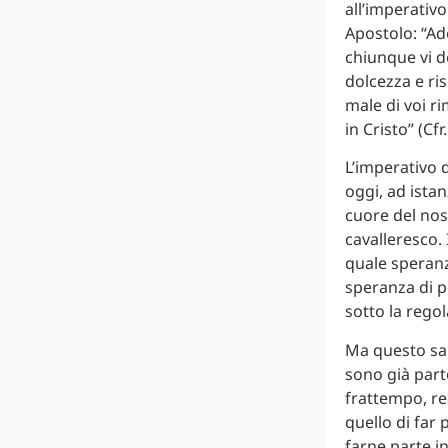
all’imperativo
Apostolo: “Ado
chiunque vi d
dolcezza e ri
male di voi r
in Cristo” (Cfr
L’imperativo d
oggi, ad ista
cuore del nos
cavalleresco. 
quale speranz
speranza di p
sotto la regol
Ma questo sare
sono già part
frattempo, re
quello di far
farne parte i