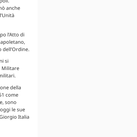
poli.
gnò anche
l’Unità
po l’Atto di
napoletano,
 dell’Ordine.
i si
 Militare
ilitari.
ione della
951 come
le, sono
 oggi le sue
Giorgio Italia