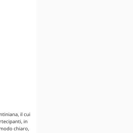
iniana, il cui
rtecipanti, in
n modo chiaro,