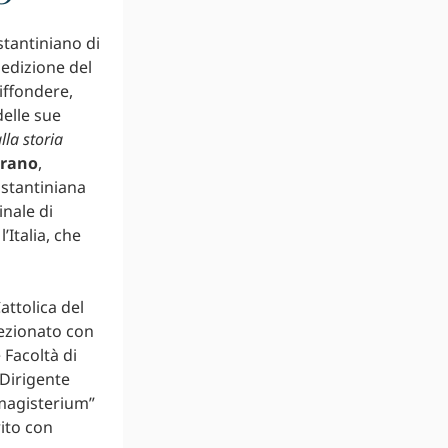
stantiniano di
 edizione del
iffondere,
delle sue
lla storia
arano
,
ostantiniana
inale di
Italia, che
attolica del
fezionato con
 Facoltà di
 Dirigente
 magisterium”
rito con