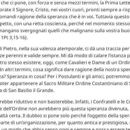
 che ci pone, con forza e senza mezzi termini, la Prima Lette
rate il Signore, Cristo, nei vostri cuori, pronti sempre a ri
omandi ragione della speranza che è in voi. Tuttavia questo 
spetto, con una retta coscienza, perché nel momento stesso i
imangano svergognati quelli che malignano sulla vostra bu
. 1Pt 3,15-16).
i Pietro, nella sua valenza atemporale, ci dà una traccia pe
nze perenni e valide sempre. Mi dà modo di calare l’istanza p
tro stesso esistere, oggi, come Cavalieri e Dame di un Ordi
In altri termini, cosa significa dare ragione della nostra spe
a? Speranza in cosa? Per i Postulanti e gli amici, potremmo 
oter appartenere al Sacro Militare Ordine Costantiniano di
a di San Basilio il Grande.
bbe riduttivo e non basterebbe. Infatti, i Confratelli e le 
e dell’Ordine non avrebbero più questa speranza divenuta, 
altà certa. Il dubbio si pone solo perché l’oggetto della spe
 parte di un’organizzazione, per quanto antica e prestigiosa,
n un modo che abbia senso oggi e sempre e possa essere t