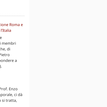
zione Roma e
’Italia
e
i i membri
he, di
Pietro
spondere a
).
 Prof. Enzo
porale, ci dà
si tratta,