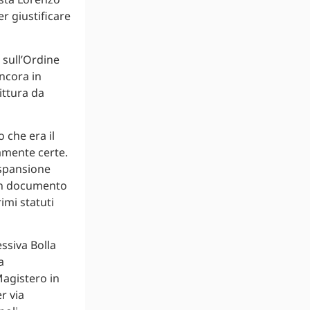
r giustificare
 sull’Ordine
ncora in
ittura da
o che era il
amente certe.
espansione
 un documento
imi statuti
ssiva Bolla
a
Magistero in
r via