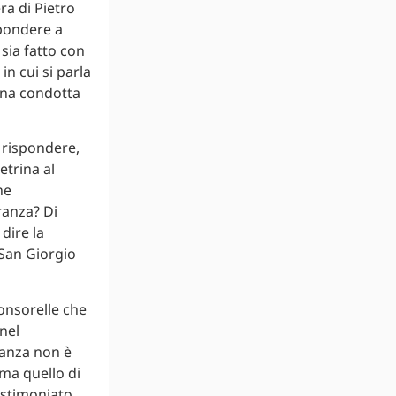
ra di Pietro
spondere a
sia fatto con
n cui si parla
ona condotta
r rispondere,
etrina al
ne
ranza? Di
dire la
 San Giorgio
Consorelle che
nel
ranza non è
 ma quello di
estimoniato