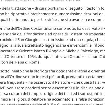
della trattazione – di cui riportiamo di seguito il testo in f
no ha riportato sinteticamente numerosissime citazioni dai s
i quali ha rimandato per brevità e che si trovano in e-comme
oriche dell’Ordine Costantiniano sono note, ha osservato il R
ggendaria delle fondazione ad opera di Costantino Imperator
trocinio di San Giorgio e sottomissione ad una regola, che ta
agno, alla sua altrettanto leggendaria e inverosimile rifon
mperatori d’Oriente Isacco II Angelo e Michele Paleologo, 
a d’Oriente del 1054, dunque autocrati Ortodossi e non Catt
itori del Papa di Roma.
 sottolineato che la storiografia occidentale latina e orient
o all’Ordine se non in testi più tardi, predatati e certament
era frequente – ha osservato il Relatore – che questi falsi, v
ici”, venissero prodotti senza essere messi in discussione d
arsa cultura del tempo, l’origine dei testi ed i sottostanti int
omici e religiosi. Il Relatore ha accennato alla falsa donazion
atta artatamente risalire al 315 d.C., smascherata dall’uman