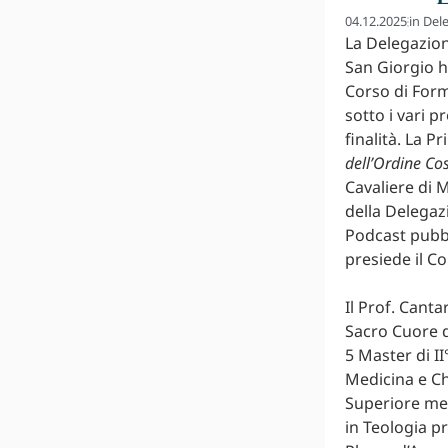
04.12.2025
in
Dele
La Delegazion
San Giorgio h
Corso di Form
sotto i vari p
finalità. La P
dell’Ordine Co
Cavaliere di 
della Delegazi
Podcast pubbli
presiede il Co
Il Prof. Canta
Sacro Cuore d
5 Master di II
Medicina e Ch
Superiore med
in Teologia pr