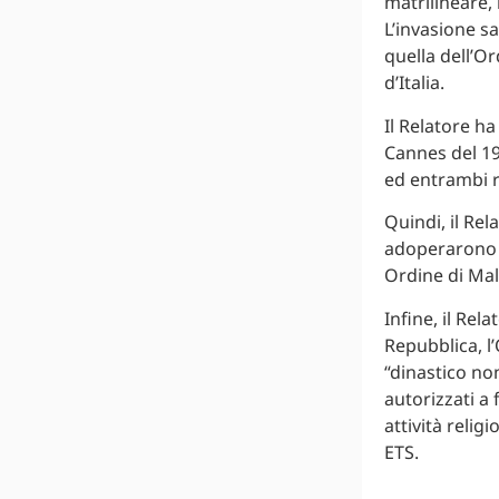
matrilineare, 
L’invasione s
quella dell’O
d’Italia.
Il Relatore ha
Cannes del 19
ed entrambi r
Quindi, il Rel
adoperarono a
Ordine di Malt
Infine, il Rel
Repubblica, l
“dinastico non
autorizzati a 
attività relig
ETS.