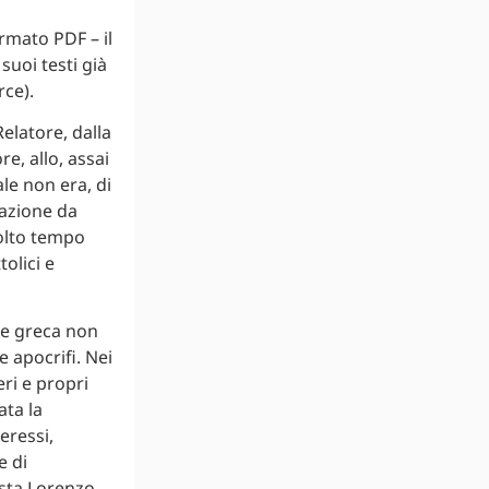
ormato PDF – il
uoi testi già
rce).
elatore, dalla
e, allo, assai
le non era, di
dazione da
molto tempo
olici e
ale greca non
e apocrifi. Nei
eri e propri
ata la
eressi,
e di
ista Lorenzo