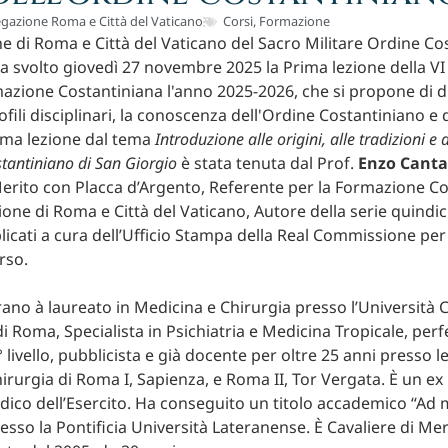
gazione Roma e Città del Vaticano
Corsi
,
Formazione
e di Roma e Città del Vaticano del Sacro Militare Ordine Co
a svolto giovedì 27 novembre 2025 la Prima lezione della VI
azione Costantiniana l'anno 2025-2026, che si propone di d
rofili disciplinari, la conoscenza dell'Ordine Costantiniano e 
rima lezione dal tema
Introduzione alle origini, alle tradizioni e a
stantiniano di San Giorgio
è stata tenuta dal Prof.
Enzo Cant
Merito con Placca d’Argento, Referente per la Formazione C
one di Roma e Città del Vaticano, Autore della serie quindic
cati a cura dell’Ufficio Stampa della Real Commissione per l’
rso.
rano à laureato in Medicina e Chirurgia presso l’Università C
i Roma, Specialista in Psichiatria e Medicina Tropicale, per
° livello, pubblicista e già docente per oltre 25 anni presso le
irurgia di Roma I, Sapienza, e Roma II, Tor Vergata. È un ex
ico dell’Esercito. Ha conseguito un titolo accademico “Ad
esso la Pontificia Università Lateranense. È Cavaliere di Me