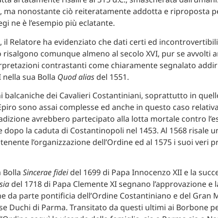
0, ma nonostante ciò reiteratamente addotta e riproposta pe
legi ne è l’esempio più eclatante.
l Relatore ha evidenziato che dati certi ed incontrovertibili
 risalgono comunque almeno al secolo XVI, pur se avvolti a
rpretazioni contrastanti come chiaramente segnalato addir
I nella sua Bolla
Quod alias
del 1551.
ni balcaniche dei Cavalieri Costantiniani, soprattutto in quell
piro sono assai complesse ed anche in questo caso relativ
adizione avrebbero partecipato alla lotta mortale contro l’
e dopo la caduta di Costantinopoli nel 1453. Al 1568 risale
tenente l’organizzazione dell’Ordine ed al 1575 i suoi veri pr
a Bolla
Sincerae fidei
del 1699 di Papa Innocenzo XII e la succe
esia
del 1718 di Papa Clemente XI segnano l’approvazione e l
 da parte pontificia dell’Ordine Costantiniano e del Gran 
se Duchi di Parma. Transitato da questi ultimi ai Borbone pe