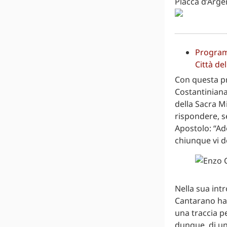
Placca d’Arge
Program
Città de
Con questa pr
Costantiniana 
della Sacra Mi
rispondere, se
Apostolo: “Ado
chiunque vi do
Nella sua intr
Cantarano ha 
una traccia p
dunque, di una