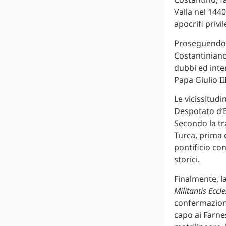
Valla nel 144
apocrifi privi
Proseguendo, i
Costantiniano
dubbi ed inte
Papa Giulio II
Le vicissitudi
Despotato d’E
Secondo la tr
Turca, prima 
pontificio con
storici.
Finalmente, l
Militantis Eccl
confermazione
capo ai Farne