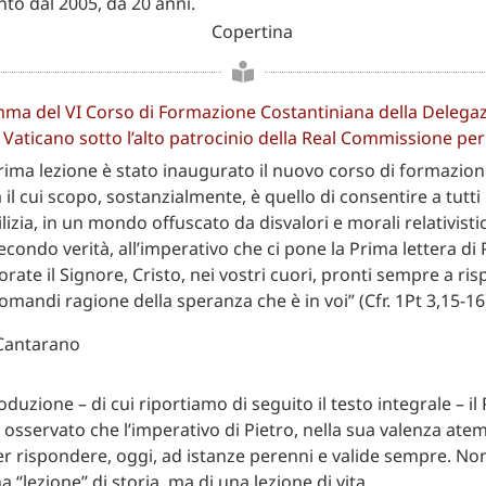
nto dal 2005, da 20 anni.
ma del VI Corso di Formazione Costantiniana della Delega
l Vaticano sotto l’alto patrocinio della Real Commissione per l
ima lezione è stato inaugurato il nuovo corso di formazion
il cui scopo, sostanzialmente, è quello di consentire a tutt
lizia, in un mondo offuscato da disvalori e morali relativistic
condo verità, all’imperativo che ci pone la Prima lettera di 
rate il Signore, Cristo, nei vostri cuori, pronti sempre a ri
mandi ragione della speranza che è in voi” (Cfr. 1Pt 3,15-16
oduzione – di cui riportiamo di seguito il testo integrale – il
osservato che l’imperativo di Pietro, nella sua valenza atem
er rispondere, oggi, ad istanze perenni e valide sempre. Non 
 “lezione” di storia, ma di una lezione di vita.