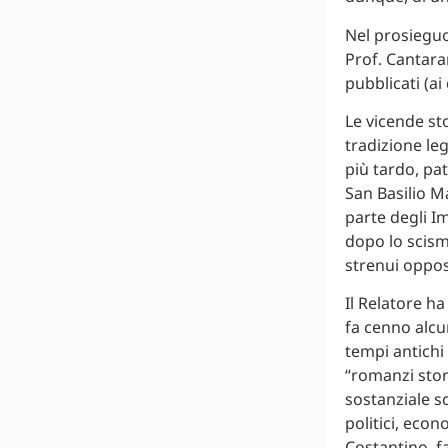
Nel prosieguo 
Prof. Cantara
pubblicati (a
Le vicende st
tradizione le
più tardo, pa
San Basilio M
parte degli I
dopo lo scism
strenui oppos
Il Relatore ha
fa cenno alcun
tempi antichi 
“romanzi stor
sostanziale sc
politici, econ
Costantino, f