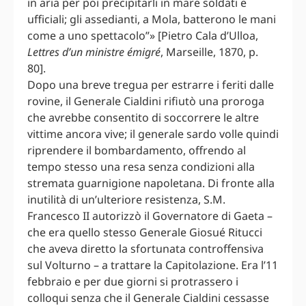
in aria per poi precipitarli in mare soldati e
ufficiali; gli assedianti, a Mola, batterono le mani
come a uno spettacolo”» [Pietro Cala d’Ulloa,
Lettres d’un ministre émigré
, Marseille, 1870, p.
80].
Dopo una breve tregua per estrarre i feriti dalle
rovine, il Generale Cialdini rifiutò una proroga
che avrebbe consentito di soccorrere le altre
vittime ancora vive; il generale sardo volle quindi
riprendere il bombardamento, offrendo al
tempo stesso una resa senza condizioni alla
stremata guarnigione napoletana. Di fronte alla
inutilità di un’ulteriore resistenza, S.M.
Francesco II autorizzò il Governatore di Gaeta –
che era quello stesso Generale Giosué Ritucci
che aveva diretto la sfortunata controffensiva
sul Volturno – a trattare la Capitolazione. Era l’11
febbraio e per due giorni si protrassero i
colloqui senza che il Generale Cialdini cessasse