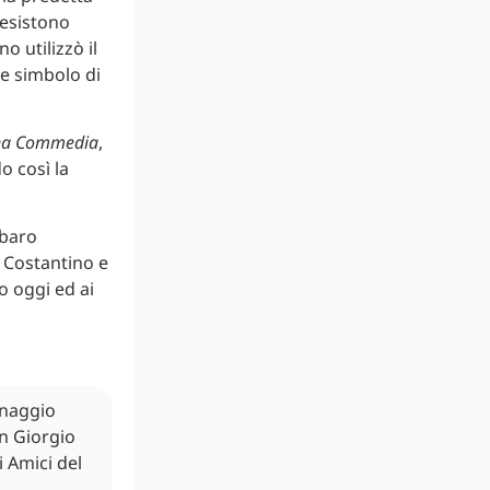
 esistono
 utilizzò il
me simbolo di
na Commedia
,
o così la
abaro
i Costantino e
o oggi ed ai
inaggio
an Giorgio
i Amici del