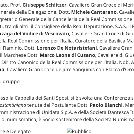
gato, Prof.
Giuseppe Schlitzer
, Cavaliere Gran Croce di Merit
nerale della Delegazione, Dott.
Michele Cantarano
, Cavali
gretario Generale della Cancelleria della Real Commissione pe
, tra gli altri: il Consigliere della Real Deputazione, S.A.S. i
zaga del Vodice di Vescovato
, Cavaliere Gran Croce di Giust
lla Real Commissione per l’Italia, Curatore della Basilica Ma
l Flaminio, Dott.
Lorenzo De Notaristefani
, Cavaliere Gran
. il Marchese Dott.
Marco Leone di Cusano
, Cavaliere di Giust
 Diritto Canonico della Real Commissione per l’Italia, Nob. 
na
, Cavaliere Gran Croce de Jure Sanguinis con Placca d’Oro
esso la Cappella dei Santi Sposi, si è svolta una Conferenza 
ostantiniana
tenuta dal Postulante Dott.
Paolo Bianchi
, Me
amministrazione di Unidata S.p.A. e della Società Dantesca It
di numismatica, è Socio sostenitore della Società Numismat