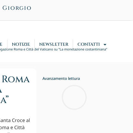
n Giorgio
E
NOTIZIE
NEWSLETTER
CONTATTI
egazione Roma e Città del Vaticano su “La monetazione costantiniana”
e Roma
Avanzamento lettura
a
a”
Santa Croce al
oma e Città