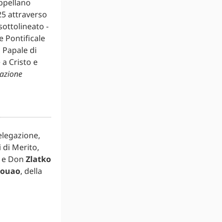
appellano
25 attraverso
sottolineato -
 Pontificale
a Papale di
 a Cristo e
azione
elegazione,
 di Merito,
i, e Don
Zlatko
Kouao
, della