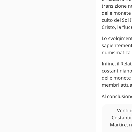
transizione n
delle monete 
culto del Sol
Cristo, la “lu
Lo svolgimento
sapientemente
numismatica a
Infine, il Rel
costantiniano
delle monete 
membri attual
Al conclusion
Venti 
Costantin
Martire, n