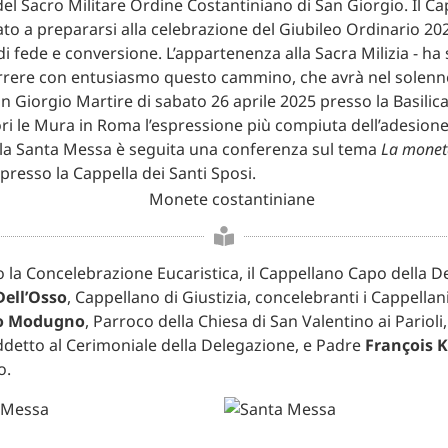
del Sacro Militare Ordine Costantiniano di San Giorgio. Il C
ato a prepararsi alla celebrazione del Giubileo Ordinario 20
 fede e conversione. L’appartenenza alla Sacra Milizia - ha 
rrere con entusiasmo questo cammino, che avrà nel solenne
n Giorgio Martire di sabato 26 aprile 2025 presso la Basilic
ri le Mura in Roma l’espressione più compiuta dell’adesione
Alla Santa Messa è seguita una conferenza sul tema
La monet
 presso la Cappella dei Santi Sposi.
 la Concelebrazione Eucaristica, il Cappellano Capo della D
Dell’Osso
, Cappellano di Giustizia, concelebranti i Cappellani
o Modugno
, Parroco della Chiesa di San Valentino ai Pariol
ddetto al Cerimoniale della Delegazione, e Padre
François 
o.