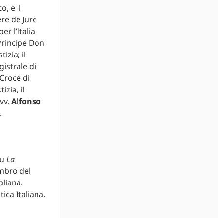
o, e il
ere de Jure
r l’Italia,
l Principe Don
izia; il
gistrale di
 Croce di
izia, il
Avv.
Alfonso
.
su
La
mbro del
aliana.
ica Italiana.