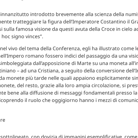
a innanzitutto introdotto brevemente alla scienza della num
mente tratteggiare la figura dell’Imperatore Costantino il G
 sulla famosa visione da questi avuta della Croce in cielo
n hoc signo vinces”.
nel vivo del tema della Conferenza, egli ha illustrato come 
nell’Impero romano fossero indici del passaggio da una vis
imboleggiata dall’apposizione di Marte su una moneta all’in
iniano – ad una Cristiana, a seguito della conversione dell’
da monete più tarde nelle quali appaiono esplicitamente si
monete, del resto, grazie alla loro ampia circolazione, si pre
te bene alla diffusione di messaggi fondamentali presso l
ricoprendo il ruolo che oggigiorno hanno i mezzi di comunic
a sottolineato, con dovizia di immagini esemplificative, come