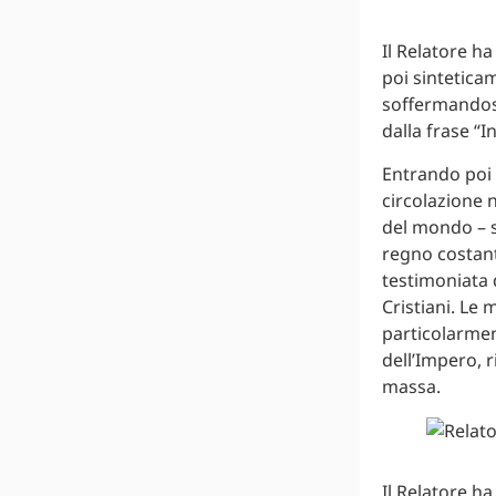
Il Relatore h
poi sintetica
soffermandosi
dalla frase “I
Entrando poi 
circolazione 
del mondo – s
regno costant
testimoniata 
Cristiani. Le 
particolarmen
dell’Impero, 
massa.
Il Relatore h