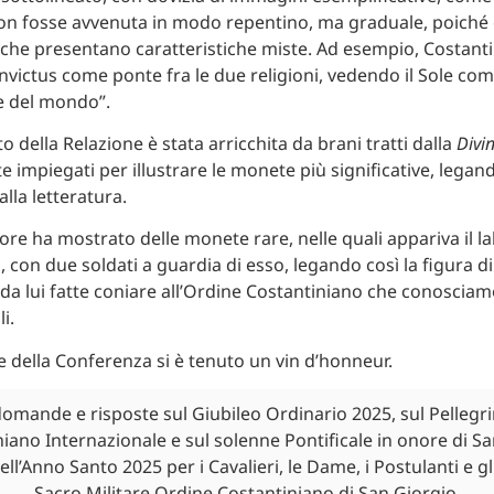
on fosse avvenuta in modo repentino, ma graduale, poiché
che presentano caratteristiche miste. Ad esempio, Costantino
 Invictus come ponte fra le due religioni, vedendo il Sole co
ce del mondo”.
 della Relazione è stata arricchita da brani tratti dalla
Divi
 impiegati per illustrare le monete più significative, legand
lla letteratura.
atore ha mostrato delle monete rare, nelle quali appariva il l
, con due soldati a guardia di esso, legando così la figura d
da lui fatte coniare all’Ordine Costantiniano che conosciam
i.
e della Conferenza si è tenuto un vin d’honneur.
domande e risposte sul Giubileo Ordinario 2025, sul Pellegr
iano Internazionale e sul solenne Pontificale in onore di S
ell’Anno Santo 2025 per i Cavalieri, le Dame, i Postulanti e gl
Sacro Militare Ordine Costantiniano di San Giorgio.