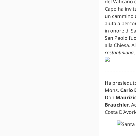
del Vaticano 
Capo ha invit
un cammino di
aiuta a perco
in onore di Sa
San Paolo fuo
alla Chiesa. 
costantiniana
,
Ha presieduto
Mons.
Carlo 
Don
Maurizi
Brauchler
, A
Costa D’Avori