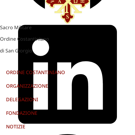
Sacro Militare
Ordine Costantiniano
di San Giorgio
ORDINE COSTANTINIANO
ORGANIZZAZIONE
DELEGAZIONI
FONDAZIONE
NOTIZIE