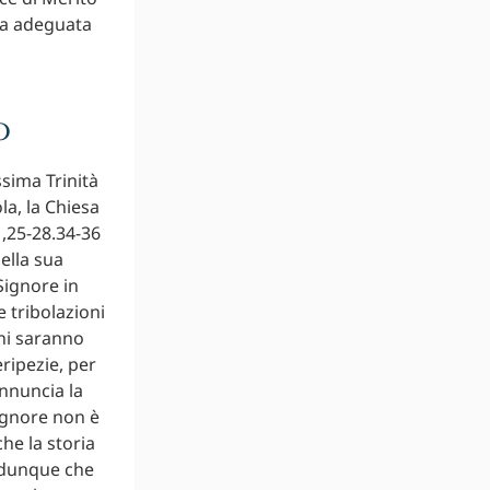
una adeguata
o
ssima Trinità
la, la Chiesa
,25-28.34-36
della sua
Signore in
 tribolazioni
ini saranno
eripezie, per
nnuncia la
Signore non è
he la storia
o dunque che