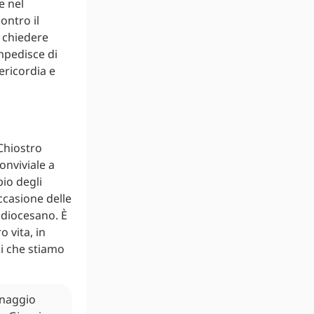
e nel
ontro il
e chiedere
mpedisce di
ericordia e
 Chiostro
onviviale a
bio degli
occasione delle
o diocesano. È
 vita, in
li che stiamo
inaggio