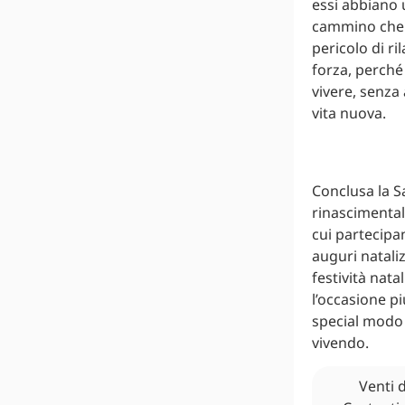
essi abbiano u
cammino che li
pericolo di ri
forza, perché
vivere, senza
vita nuova.
Conclusa la Sa
rinascimental
cui partecipan
auguri nataliz
festività nata
l’occasione pi
special modo 
vivendo.
Venti 