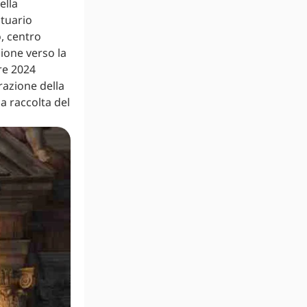
ella
ntuario
o, centro
zione verso la
re 2024
razione della
a raccolta del