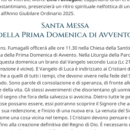
stantiniano, presenzierà un ritiro spirituale nell’ottica di 
all’Anno Giubilare Ordinario 2025.
Santa Messa
della Prima Domenica di Avvent
s. Fumagalli officerà alle ore 11.30 nella Chiesa della Santi
a della Prima Domenica di Avvento. Nella Liturgia della Paro
questa domenica un brano dal Vangelo secondo Luca (Lc 21
erazione è vicina
). Il Vangelo di Luca è indirizzato ai Cristiani 
 a quelli di tutti i tempi, che devono vivere nella fede del 
o. Sono parole di consolazione e di speranza, di fronte alle
ze della vita. Gli stessi avvenimenti che disorientano gli uom
 il segno che l’ora della salvezza si avvicina. Dietro tutte le p
se possano essere, essi potranno scoprire il Signore che a
a sua redenzione, e l’inizio di una nuova era. La venuta del 
ome una cosa vicina nel tempo. I Cristiani devono pensare c
 fino alla creazione definitiva del Regno di Dio. È necessari