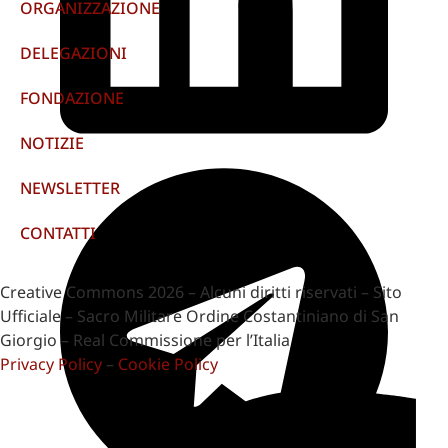
ORGANIZZAZIONE
DELEGAZIONI
FONDAZIONE
NOTIZIE
NEWSLETTER
CONTATTI
Creative Commons 2026 – Alcuni diritti riservati – Sito
Ufficiale – Sacro Militare Ordine Costantiniano di San
Giorgio – Real Commissione per l’Italia
Privacy Policy
–
Cookie Policy