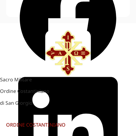
Sacro Militare
Ordine Costantiniano
di San Giorgio
ORDINE COSTANTINIANO