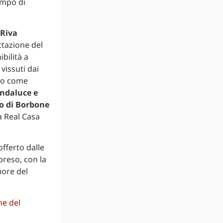
empo di
Riva
ttazione del
bilità a
vissuti dai
lto come
andaluce e
o di Borbone
a Real Casa
fferto dalle
preso, con la
uore del
ne del