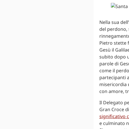
Nella sua del
del perdono, 
rinnegamento 
Pietro stette 
Gesù il Galila
subito dopo us
parole di Ges
come il perdon
partecipanti a
misericordia 
con amore, tr
Il Delegato pe
Gran Croce di
significativo 
e culminato n