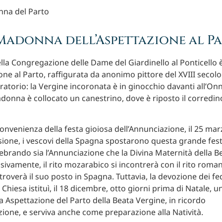
Madonna dell’Aspettazione al P
lla Congregazione delle Dame del Giardinello al Ponticello
one al Parto, raffigurata da anonimo pittore del XVIII secolo
Oratorio: la Vergine incoronata è in ginocchio davanti all’On
adonna è collocato un canestrino, dove è riposto il corredin
convenienza della festa gioiosa dell’Annunciazione, il 25 mar
ione, i vescovi della Spagna spostarono questa grande fest
ebrando sia l’Annunciazione che la Divina Maternità della B
sivamente, il rito mozarabico si incontrerà con il rito roman
roverà il suo posto in Spagna. Tuttavia, la devozione dei fed
Chiesa istituì, il 18 dicembre, otto giorni prima di Natale, 
ta Aspettazione del Parto della Beata Vergine, in ricordo
zione, e serviva anche come preparazione alla Natività.