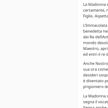
La Madonna de
certamente, n
Figlio. Aspett
L’Immacolata a
benedetta nell
dei Re dell’An
mondo desolato
Maestro, aprir
ed entri il re 
Anche Nostro 
sua ora come d
desideri sosp
è diventato p
prigioniero d
La Madonna de
segna il vocat
Segna anche 