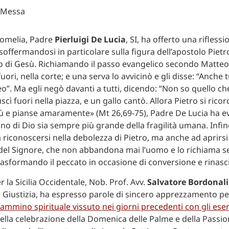
l’omelia, Padre
Pierluigi De Lucia
, SI, ha offerto una rifless
soffermandosi in particolare sulla figura dell’apostolo Pietr
di Gesù. Richiamando il passo evangelico secondo Matteo:
fuori, nella corte; e una serva lo avvicinò e gli disse: “Anche 
eo”. Ma egli negò davanti a tutti, dicendo: “Non so quello che
cì fuori nella piazza, e un gallo cantò. Allora Pietro si ricor
ù e pianse amaramente» (Mt 26,69-75), Padre De Lucia ha e
o di Dio sia sempre più grande della fragilità umana. Infine,
 riconoscersi nella debolezza di Pietro, ma anche ad aprirsi 
del Signore, che non abbandona mai l’uomo e lo richiama s
asformando il peccato in occasione di conversione e rinasci
r la Sicilia Occidentale, Nob. Prof. Avv.
Salvatore Bordonali
 Giustizia, ha espresso parole di sincero apprezzamento p
cammino spirituale vissuto nei giorni precedenti con gli eserc
ella celebrazione della Domenica delle Palme e della Passio