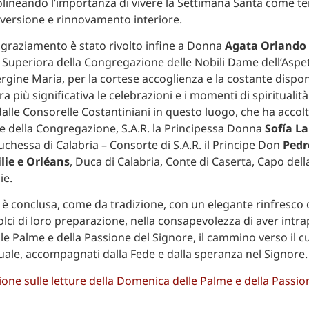
olineando l’importanza di vivere la Settimana Santa come t
versione e rinnovamento interiore.
ngraziamento è stato rivolto infine a Donna
Agata Orlando 
, Superiora della Congregazione delle Nobili Dame dell’Aspe
rgine Maria, per la cortese accoglienza e la costante disponi
 più significativa le celebrazioni e i momenti di spiritualità 
 dalle Consorelle Costantiniani in questo luogo, che ha acco
 della Congregazione, S.A.R. la Principessa Donna
Sofía L
uchessa di Calabria – Consorte di S.A.R. il Principe Don
Pedr
ilie e Orléans
, Duca di Calabria, Conte di Caserta, Capo dell
ie.
i è conclusa, come da tradizione, con un elegante rinfresco o
lci di loro preparazione, nella consapevolezza di aver intra
e Palme e della Passione del Signore, il cammino verso il c
ale, accompagnati dalla Fede e dalla speranza nel Signore.
one sulle letture della Domenica delle Palme e della Passio