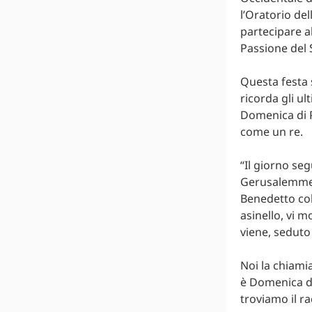
l’Oratorio de
partecipare a
Passione del 
Questa festa s
ricorda gli ul
Domenica di P
come un re.
“Il giorno seg
Gerusalemme, 
Benedetto colu
asinello, vi m
viene, seduto
Noi la chiam
è Domenica de
troviamo il ra