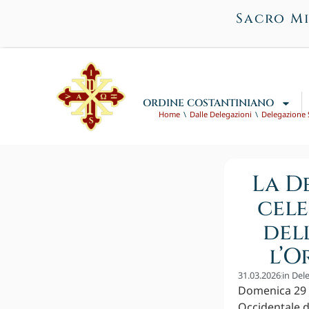
Sacro Mi
ORDINE COSTANTINIANO
Home
Dalle Delegazioni
Delegazione S
La D
cele
del
l’O
31.03.2026
in
Dele
Domenica 29 m
Occidentale d