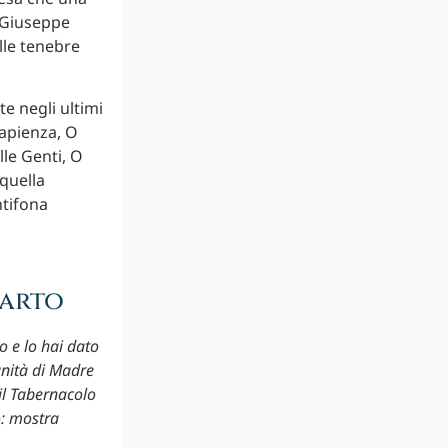
 Giuseppe
elle tenebre
te negli ultimi
Sapienza, O
lle Genti, O
quella
ntifona
Parto
o e lo hai dato
gnità di Madre
 il Tabernacolo
o: mostra