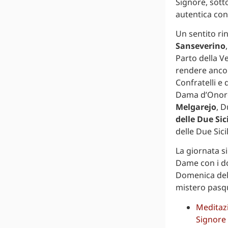
Signore, sott
autentica con
Un sentito ri
Sanseverino
Parto della Ve
rendere ancora
Confratelli e
Dama d’Onore
Melgarejo
, D
delle Due Sic
delle Due Sicil
La giornata s
Dame con i do
Domenica dell
mistero pasqu
Meditazi
Signore