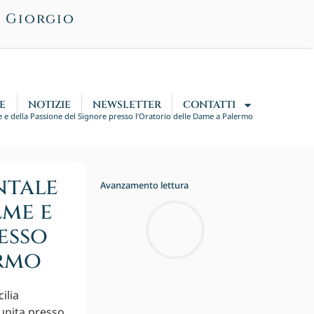
n Giorgio
E
NOTIZIE
NEWSLETTER
CONTATTI
e e della Passione del Signore presso l’Oratorio delle Dame a Palermo
ntale
Avanzamento lettura
lme e
esso
ermo
ilia
iunita presso