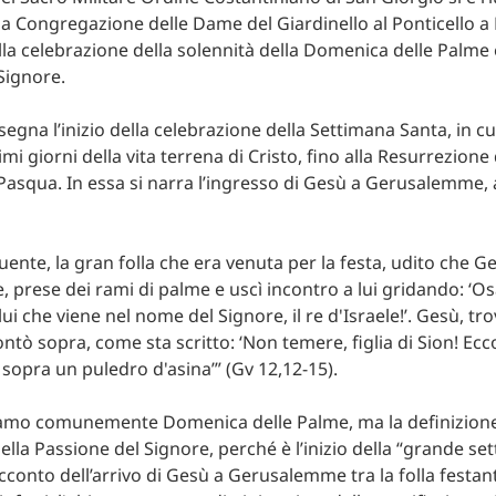
lla Congregazione delle Dame del Giardinello al Ponticello a
lla celebrazione della solennità della Domenica delle Palme 
Signore.
egna l’inizio della celebrazione della Settimana Santa, in cu
timi giorni della vita terrena di Cristo, fino alla Resurrezione 
asqua. In essa si narra l’ingresso di Gesù a Gerusalemme,
uente, la gran folla che era venuta per la festa, udito che G
prese dei rami di palme e uscì incontro a lui gridando: ‘O
i che viene nel nome del Signore, il re d'Israele!’. Gesù, tr
ontò sopra, come sta scritto: ‘Non temere, figlia di Sion! Ecco
 sopra un puledro d'asina’” (Gv 12,12-15).
iamo comunemente Domenica delle Palme, ma la definizione
lla Passione del Signore, perché è l’inizio della “grande set
cconto dell’arrivo di Gesù a Gerusalemme tra la folla festan