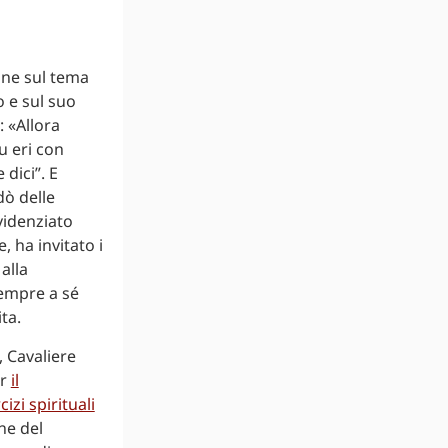
ione sul tema
o e sul suo
 «Allora
tu eri con
 dici”. E
dò delle
videnziato
 ha invitato i
alla
empre a sé
ta.
, Cavaliere
er
il
izi spirituali
ne del