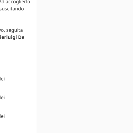
Ad accoglierlo
 suscitando
vo, seguita
ierluigi De