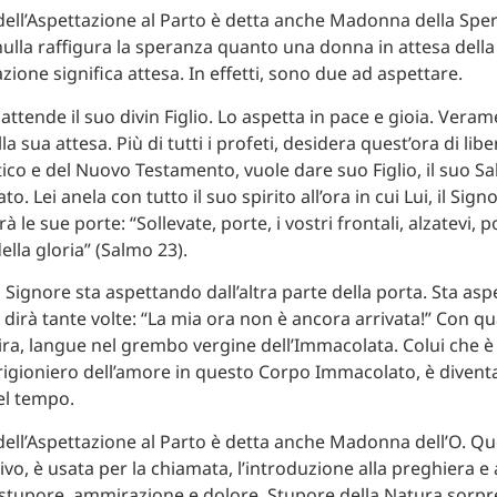
ll’Aspettazione al Parto è detta anche Madonna della Sper
ulla raffigura la speranza quanto una donna in attesa della 
azione significa attesa. In effetti, sono due ad aspettare.
ttende il suo divin Figlio. Lo aspetta in pace e gioia. Veram
a sua attesa. Più di tutti i profeti, desidera quest’ora di lib
tico e del Nuovo Testamento, vuole dare suo Figlio, il suo Sal
. Lei anela con tutto il suo spirito all’ora in cui Lui, il Signo
à le sue porte: “Sollevate, porte, i vostri frontali, alzatevi, 
della gloria” (Salmo 23).
Signore sta aspettando dall’altra parte della porta. Sta asp
irà tante volte: “La mia ora non è ancora arrivata!” Con qual
ira, langue nel grembo vergine dell’Immacolata. Colui che 
rigioniero dell’amore in questo Corpo Immacolato, è divent
el tempo.
ll’Aspettazione al Parto è detta anche Madonna dell’O. Qu
ivo, è usata per la chiamata, l’introduzione alla preghiera e 
stupore, ammirazione e dolore. Stupore della Natura sorpr