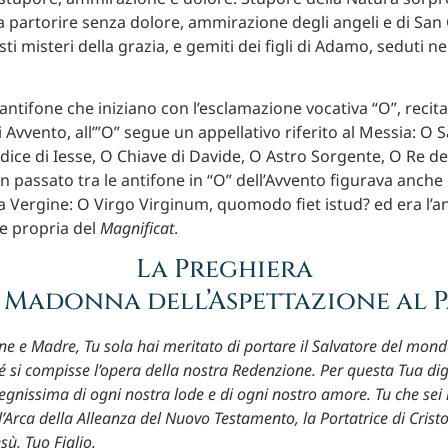
 partorire senza dolore, ammirazione degli angeli e di San
ti misteri della grazia, e gemiti dei figli di Adamo, seduti n
antifone che iniziano con l’esclamazione vocativa “O”, recita
i Avvento, all’”O” segue un appellativo riferito al Messia: O 
dice di Iesse, O Chiave di Davide, O Astro Sorgente, O Re de
 passato tra le antifone in “O” dell’Avvento figurava anche 
lla Vergine: O Virgo Virginum, quomodo fiet istud? ed era l’a
e propria del
Magnificat
.
La Preghiera
 Madonna dell’Aspettazione al 
ne e Madre, Tu sola hai meritato di portare il Salvatore del mond
hé si compisse l’opera della nostra Redenzione. Per questa Tua di
degnissima di ogni nostra lode e di ogni nostro amore. Tu che sei
 l’Arca della Alleanza del Nuovo Testamento, la Portatrice di Crist
ù, Tuo Figlio.