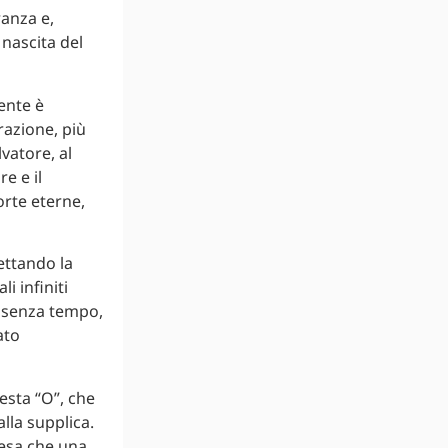
anza e,
nascita del
ente è
erazione, più
vatore, al
re e il
porte eterne,
ettando la
i infiniti
è senza tempo,
ato
esta “O”, che
alla supplica.
esa che una