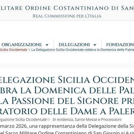
litare Ordine Costantiniano di Sa
Real Commissione per l’Italia
ORGANIZZAZIONE
DELEGAZIONI
FONDAZION
icilia Occidentale
La Delegazione Sicilia Occidentale celebra la Domenica delle Palm
elegazione Sicilia Occide
bra la Domenica delle Pa
la Passione del Signore pr
ratorio delle Dame a Pal
gazione Sicilia Occidentale
In evidenza
,
Sante Messe e Processioni
arzo 2026, una rappresentanza della Delegazione della Sic
el Sacro Militare Ordine Costantiniano di San Giorgio si è r