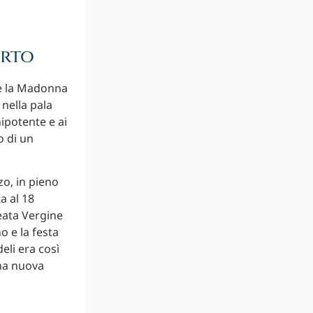
arto
 è la Madonna
 nella pala
nipotente e ai
o di un
zo, in pieno
a al 18
eata Vergine
o e la festa
eli era così
una nuova