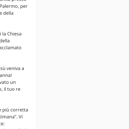
 Palermo, per
e della
i la Chiesa
della
 acclamato
esù veniva a
sanna!
ovato un
, il tuo re
 più corretta
timana”. Vi
te: