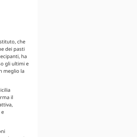
Istituto, che
e dei pasti
tecipanti, ha
 gli ultimi e
n meglio la
cilia
rma il
ttiva,
 e
oni