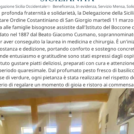
gazione Sicilia Occidentale
Beneficenza
,
In evidenza
,
Servizio Mensa
,
Soli
 profonda fraternità e solidarietà, la Delegazione della Sici
itare Ordine Costantiniano di San Giorgio martedì 11 marzo
a alle famiglie bisognose assistite dall'Istituto del Boccone 
dato nel 1887 dal Beato Giacomo Cusmano, soprannominato
r aver conseguito la laurea in medicina e chirurgia. È un'iniz
ostanza e dedizione, portando conforto e sostegno concreto
ande entusiasmo e gratitudine sono stati espressi dagli ospiti
uto gustare piatti deliziosi, preparati con cura e attenzione
periodo quaresimale. Dal profumato pesto fresco di basilico
 di verdure, ogni pietanza è stata realizzata nel rispetto de
derio di regalare un momento di gioia e ristoro ai commensal