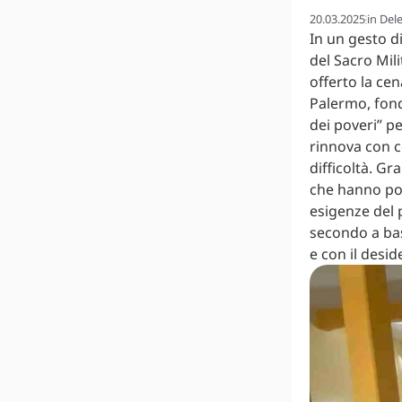
20.03.2025
in
Dele
In un gesto di
del Sacro Mil
offerto la cen
Palermo, fon
dei poveri” pe
rinnova con c
difficoltà. Gr
che hanno pot
esigenze del 
secondo a base
e con il desi