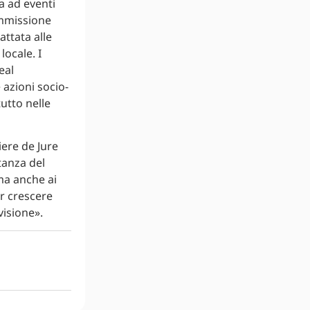
a ad eventi
ommissione
attata alle
locale. I
eal
 azioni socio-
tutto nelle
iere de Jure
tanza del
 ma anche ai
ar crescere
visione».