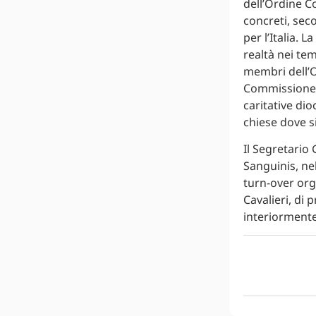
dell’Ordine Co
concreti, sec
per l’Italia. 
realtà nei temp
membri dell’O
Commissione p
caritative dio
chiese dove s
Il Segretario
Sanguinis, ne
turn-over orga
Cavalieri, di
interiormente 