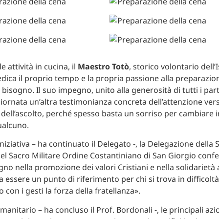
e attività in cucina, il
Maestro Totò
, storico volontario dell’
dica il proprio tempo e la propria passione alla preparazion
 bisogno. Il suo impegno, unito alla generosità di tutti i par
iornata un’altra testimonianza concreta dell’attenzione verso
a dell’ascolto, perché spesso basta un sorriso per cambiare i
ualcuno.
iziativa – ha continuato il Delegato -, la Delegazione della Si
el Sacro Militare Ordine Costantiniano di San Giorgio confe
o nella promozione dei valori Cristiani e nella solidarietà a
essere un punto di riferimento per chi si trova in difficoltà
con i gesti la forza della fratellanza».
nitario – ha concluso il Prof. Bordonali -, le principali azi