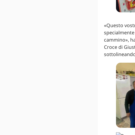
«Questo vostr
specialmente 
cammino», ha 
Croce di Gius
sottolineando