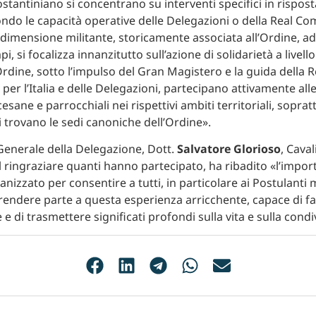
stantiniano si concentrano su interventi specifici in rispost
ondo le capacità operative delle Delegazioni o della Real C
La dimensione militante, storicamente associata all’Ordine, ad
i, si focalizza innanzitutto sull’azione di solidarietà a livello 
rdine, sotto l’impulso del Gran Magistero e la guida della R
er l’Italia e delle Delegazioni, partecipano attivamente alle
cesane e parrocchiali nei rispettivi ambiti territoriali, soprat
i trovano le sedi canoniche dell’Ordine».
 Generale della Delegazione, Dott.
Salvatore Glorioso
, Caval
l ringraziare quanti hanno partecipato, ha ribadito «l’impor
nizzato per consentire a tutti, in particolare ai Postulanti
 prendere parte a questa esperienza arricchente, capace di f
e di trasmettere significati profondi sulla vita e sulla condi