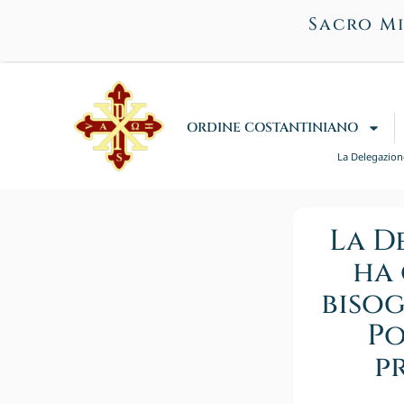
Sacro Mi
ORDINE COSTANTINIANO
La Delegazione
La D
ha 
bisog
Po
p