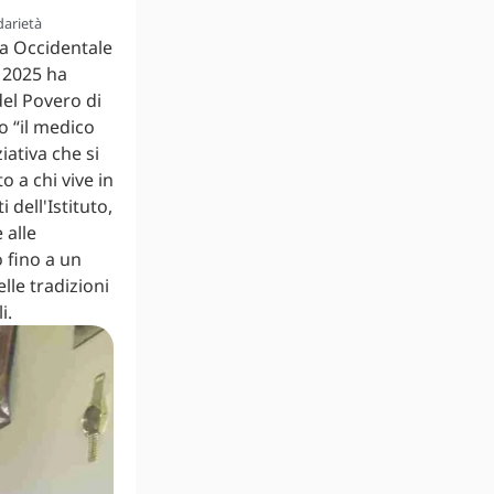
darietà
lia Occidentale
 2025 ha
del Povero di
 “il medico
iativa che si
 a chi vive in
 dell'Istituto,
 alle
 fino a un
lle tradizioni
i.