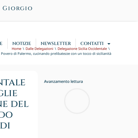
n Giorgio
E
NOTIZIE
NEWSLETTER
CONTATTI
Home
Dalle Delegazioni
Delegazione Sicilia Occidentale
l Povero di Palermo, cucinando prelibatezze con un tocco di sicilianità
ntale
Avanzamento lettura
glie
ne del
ndo
di