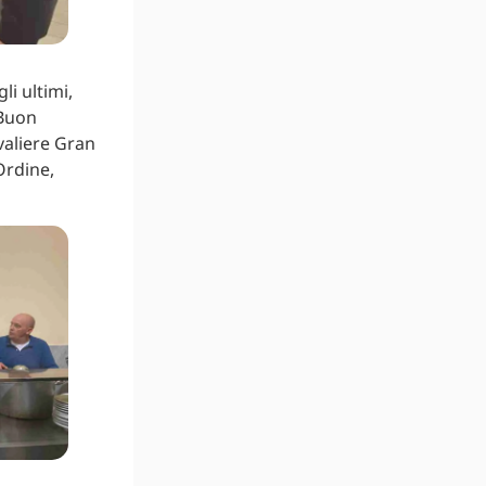
i ultimi,
 Buon
valiere Gran
Ordine,