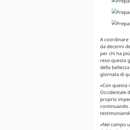
A coordinare l
da decenni de
per chi ha più
reso questa g
della bellezz
giornata di q
«Con questa in
Occidentale d
proprio impegn
continuando a 
testimoniando 
«Nel campo uma