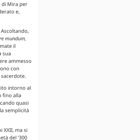
 di Mira per
derato e,
. Ascoltando,
gere mundum,
mate il
a sua
essere ammesso
irono con
o sacerdote.
ito intorno al
 fino alla
dicando quasi
la semplicità
 XXII, ma si
età del ‘300