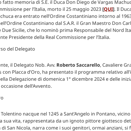
o fatto memoria di S.E. il Duca Don Diego de Vargas Machu
mmissione per l’Italia, morto il 25 maggio 2023
[
QUI
]
. Il Du
huca era entrato nell’Ordine Costantiniano intorno al 1963
ell’Ordine Costantiniano dal S.A.R. il Gran Maestro Don Carl
 Due Sicilie, che lo nominò prima Responsabile del Nord Ital
te Presidente della Real Commissione per l’Italia.
te, il Delegato Nob. Avv.
Roberto Saccarello
, Cavaliere G
s con Placca d’Oro, ha presentato il programma relativo all
della Delegazione di domenica 1° dicembre 2024 e delle inizi
n occasione dell’Avvento.
 Tolentino nacque nel 1245 a Sant’Angelo in Pontano, vicino
a sua vita, rappresentata da un ignoto pittore giottesco de
 di San Nicola, narra come i suoi genitori, ormai anziani, si 