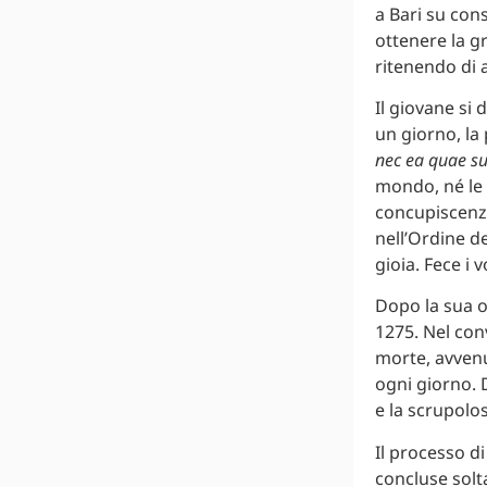
a Bari su cons
ottenere la gr
ritenendo di a
Il giovane si 
un giorno, la 
nec ea quae su
mondo, né le 
concupiscenza
nell’Ordine d
gioia. Fece i 
Dopo la sua o
1275. Nel con
morte, avvenu
ogni giorno. 
e la scrupolos
Il processo di
concluse solta