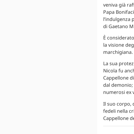
veniva già raf
Papa Bonifaci
l’indulgenza p
di Gaetano M
È considerato
la visione deg
marchigiana.
La sua protez
Nicola fu anch
Cappellone di
dal demonio; 
numerosi ex v
Il suo corpo,
fedeli nella c
Cappellone del