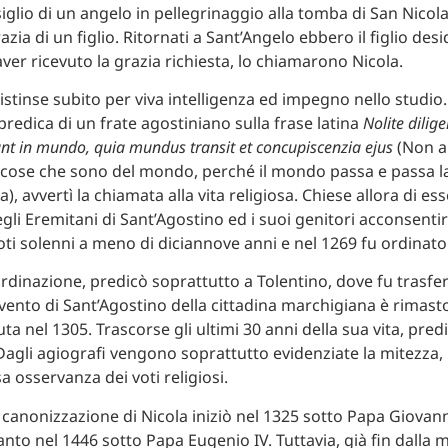
iglio di un angelo in pellegrinaggio alla tomba di San Nicola
azia di un figlio. Ritornati a Sant’Angelo ebbero il figlio desi
ver ricevuto la grazia richiesta, lo chiamarono Nicola.
distinse subito per viva intelligenza ed impegno nello studio
predica di un frate agostiniano sulla frase latina
Nolite dili
nt in mundo, quia mundus transit et concupiscenzia ejus
(Non a
cose che sono del mondo, perché il mondo passa e passa l
), avvertì la chiamata alla vita religiosa. Chiese allora di 
egli Eremitani di Sant’Agostino ed i suoi genitori acconsent
voti solenni a meno di diciannove anni e nel 1269 fu ordinat
rdinazione, predicò soprattutto a Tolentino, dove fu trasfer
vento di Sant’Agostino della cittadina marchigiana è rimasto
ta nel 1305. Trascorse gli ultimi 30 anni della sua vita, pre
Dagli agiografi vengono soprattutto evidenziate la mitezza, 
a osservanza dei voti religiosi.
 canonizzazione di Nicola iniziò nel 1325 sotto Papa Giovanni
nto nel 1446 sotto Papa Eugenio IV. Tuttavia, già fin dalla m