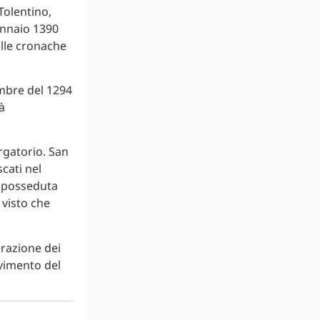
Tolentino,
ennaio 1390
alle cronache
mbre del 1294
à
rgatorio. San
cati nel
a posseduta
visto che
erazione dei
avimento del