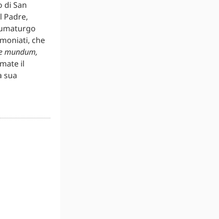
o di San
l Padre,
taumaturgo
emoniati, che
ere mundum,
mate il
a sua