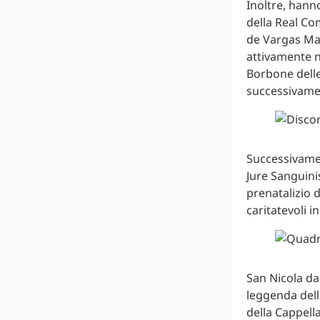
Inoltre, hann
della Real Co
de Vargas Mac
attivamente n
Borbone delle
successivamen
Successivamen
Jure Sanguini
prenatalizio 
caritatevoli i
San Nicola da
leggenda dell
della Cappella