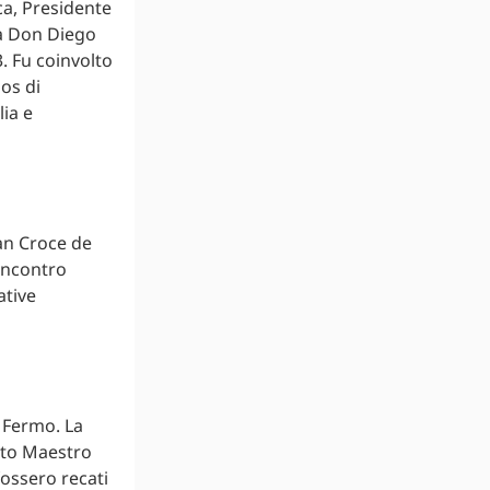
ca, Presidente
ca Don Diego
. Fu coinvolto
os di
ia e
ran Croce de
’incontro
ative
 Fermo. La
tto Maestro
fossero recati