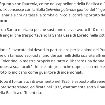
figurato con l’aureola, come nel cappellone della Basilica di 
o IX concesse con la Bolla
Splendor paternae gloriae
del 1º g
lenaria a chi visitasse la tomba di Nicola, com’è riportato d
oroni.
 un Santo mariano poiché sostenne di aver avuto il 10 dice
li angeli che trasportavano la Santa Casa di Loreto nella citt
ione è invocata dai devoti in particolare per le anime del Pu
e un famoso esorcista, uno dei pannelli della sua vita affres
 Tolentino lo mostra proprio nell’atto di liberare una donn
questa sua facoltà rimase integra anche dopo la sua morte 
oto lo indicano come guaritore di indemoniati.
 dopo il fortunato ritrovamento nel 1926, è esposto alla ven
ripta sotterranea, edificata nel 1932, esattamente sotto il p
la Basilica di Tolentino.