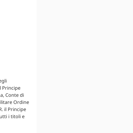
egli
l Principe
a, Conte di
ilitare Ordine
R. il Principe
i i titoli e