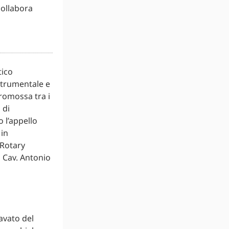
collabora
tico
strumentale e
promossa tra i
 di
 l’appello
 in
 Rotary
l Cav. Antonio
cavato del