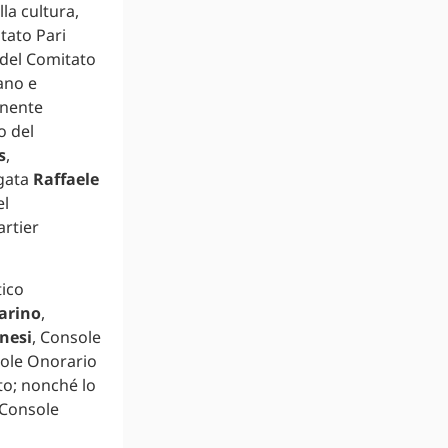
la cultura,
tato Pari
 del Comitato
ano e
enente
o del
s
,
egata
Raffaele
el
artier
tico
arino
,
nesi
, Console
sole Onorario
to; nonché lo
 Console