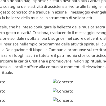
anto donato dagli sponsor, è stato destinato alla Caritas pa
 a sostegno delle attività di assistenza rivolte alle famiglie in
n gesto concreto che traduce in azione il messaggio evangeli
la bellezza della musica in strumento di solidarietà.
cale, che ha inteso coniugare la bellezza della musica sacra
to gesto di carità Cristiana, traducendo il messaggio evang
zione solidale rivolta ai più bisognosi nel cuore del centro s
 inserisce nell’ampio programma delle attività spirituali, cul
he la Delegazione di Napoli e Campania promuove sul territor
izzare i luoghi sacri e tutelare il patrimonio storico-artistico
itare la carità Cristiana e promuovere i valori spirituali, 
stenziali locali e offrire alla comunità momenti di elevazione 
rituale.