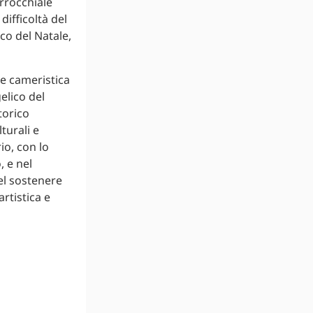
rrocchiale
 difficoltà del
co del Natale,
 e cameristica
elico del
torico
turali e
io, con lo
, e nel
nel sostenere
artistica e