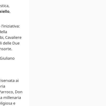
stica,
aiello
,
iniziativa:
della
bi, Cavaliere
li delle Due
nsorte.
riservata ai
ria
l Parroco, Don
ia millenaria
eligiosa e