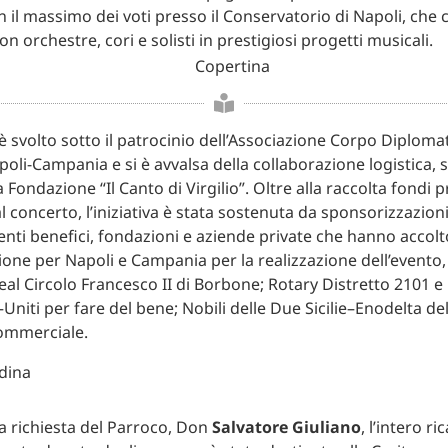
 il massimo dei voti presso il Conservatorio di Napoli, che 
n orchestre, cori e solisti in prestigiosi progetti musicali.
 è svolto sotto il patrocinio dell’Associazione Corpo Diploma
oli-Campania e si è avvalsa della collaborazione logistica, 
 Fondazione “Il Canto di Virgilio”. Oltre alla raccolta fondi 
l concerto, l’iniziativa è stata sostenuta da sponsorizzazioni
enti benefici, fondazioni e aziende private che hanno accolto
ione per Napoli e Campania per la realizzazione dell’evento,
Real Circolo Francesco II di Borbone; Rotary Distretto 2101 e
Uniti per fare del bene; Nobili delle Due Sicilie–Enodelta de
ommerciale.
a richiesta del Parroco, Don
Salvatore Giuliano
, l’intero ri