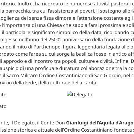
rritorio. Inoltre, ha ricordato le numerose attività pastorali e
 parrocchia, tra cui l’assistenza ai poveri, il sostegno alle f
accoglienza dei senza fissa dimora e l’attenzione costante agli 
 l’importanza di una Chiesa che sappia farsi prossima e soli
il particolare significato simbolico della data, ricordando c
olgesse nell’anno del 2500° anniversario della fondazione de
ando il mito di Parthenope, figura leggendaria legata alle or
cordato come l’area su cui sorge la basilica fosse in antico af
 approdo e di incontro tra popoli, culture e civiltà. Infine,
’auspicio di una proficua e duratura collaborazione tra la c
e il Sacro Militare Ordine Costantiniano di San Giorgio, nel
izio della Fede, della cultura e della carità.
te, il Delegato, il Conte Don
Gianluigi dell’Aquila d’Arag
missione storica e attuale dell’Ordine Costantiniano fondata s