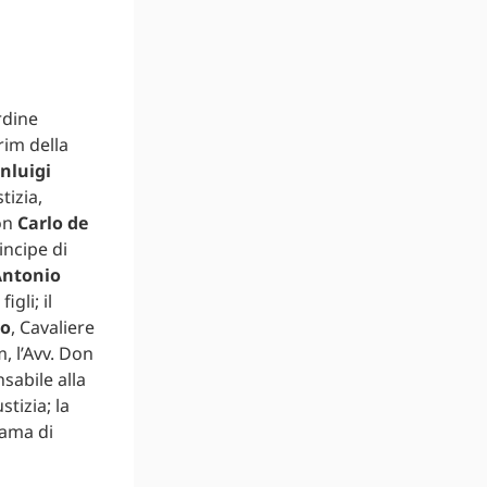
rdine
rim della
nluigi
tizia,
Don
Carlo de
incipe di
Antonio
gli; il
no
, Cavaliere
, l’Avv. Don
nsabile alla
tizia; la
Dama di