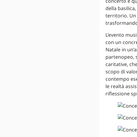
concerto e qu
della basilica,
territorio. U
trasformando 
L’evento musi
con un concre
Natale in un’a
partenopeo, si
caritative, c
scopo di valor
contempo eserc
le realtà assi
riflessione spi