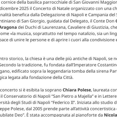
 cornice della basilica parrocchiale di San Giovanni Maggio
icembre 2025 il Concerto di Natale organizzato con una ch
finalità benefica dalla Delegazione di Napoli e Campania del 
tiniano di San Giorgio, guidata dal Delegato, il Conte Don
d’Aragona
dei Duchi di Laurenzana, Cavaliere di Giustizia, ch
come «la musica, soprattutto nel tempo natalizio, sia un lin
ace di unire le persone e di aprire i cuori alla condivisione e
ntro storico, la chiesa è una delle più antiche di Napoli, se 
 Secondo la tradizione, fu fondata dall’Imperatore Costantino
ano, edificato sopra la leggendaria tomba della sirena Pa
ica legata alla fondazione della Città.
 concerto si è esibita la soprano
Chiara Polese
, laureata co
il Conservatorio di Napoli “San Pietro a Majella” e in Lette
rsità degli Studi di Napoli “Federico II”. Iniziata allo studio 
ppe Polese, dal 2005 prende parte all’attività concertistica
Jubilate Deo”. È stata accompagnata al pianoforte da
Nicola