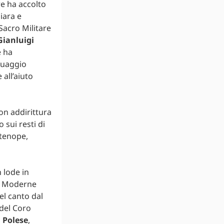
re ha accolto
iara e
Sacro Militare
Gianluigi
e ha
guaggio
 all’aiuto
non addirittura
 sui resti di
rtenope,
n lode in
re Moderne
del canto dal
 del Coro
 Polese
,