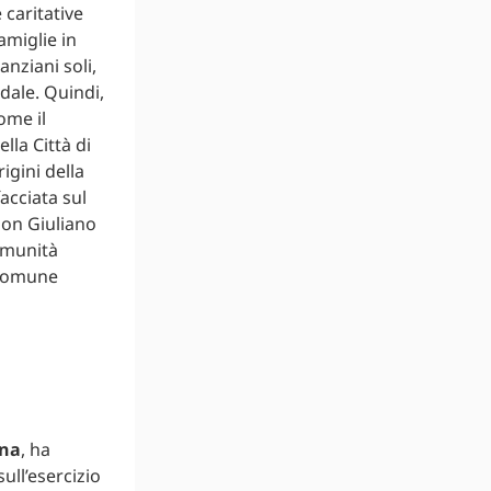
 caritative
amiglie in
anziani soli,
dale. Quindi,
ome il
lla Città di
igini della
facciata sul
 Don Giuliano
omunità
 comune
ona
, ha
ull’esercizio