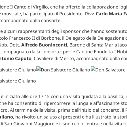
one Il Canto di Virgilio, che ha offerto la collaborazione logi
musicale, ha partecipato il Presidente, l’Avv.
Carlo Maria F
accompagnato dalla consorte.
e alcuni rappresentanti degli sponsor che hanno sostenuto l’
rcolo Francesco II di Borbone, il Delegato della Delegazione 
Nob. Dott.
Alfredo Buoninconti
, Barone di Santa Maria Jaco
 accompagnato dalla consorte; per le Cantine Enodelta-I Nobi
ntonio Caputo
, Cavaliere di Merito, accompagnato dalla co
è iniziato alle ore 17.15 con una visita guidata alla basilica, 
che ha consentito di ripercorrere la lunga e affascinante sto
sacro. Al termine della visita, prima dell’inizio del concerto, i
uliano
, ha rivolto un saluto ai presenti e ha illustrato la stor
 di San Giovanni Maggiore e il suo ruolo centrale nella vita r