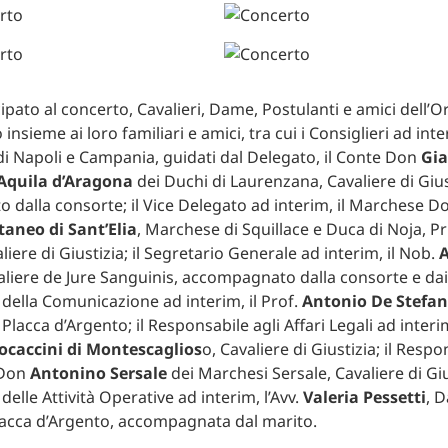
pato al concerto, Cavalieri, Dame, Postulanti e amici dell’O
insieme ai loro familiari e amici, tra cui i Consiglieri ad inte
i Napoli e Campania, guidati dal Delegato, il Conte Don
Gia
’Aquila d’Aragona
dei Duchi di Laurenzana, Cavaliere di Gius
dalla consorte; il Vice Delegato ad interim, il Marchese 
taneo di Sant’Elia
, Marchese di Squillace e Duca di Noja, Pr
aliere di Giustizia; il Segretario Generale ad interim, il Nob.
aliere de Jure Sanguinis, accompagnato dalla consorte e dai fi
della Comunicazione ad interim, il Prof.
Antonio De Stefa
Placca d’Argento; il Responsabile agli Affari Legali ad interim
ocaccini di Montescaglios
o, Cavaliere di Giustizia; il Respo
 Don
Antonino Sersale
dei Marchesi Sersale, Cavaliere di Gius
elle Attività Operative ad interim, l’Avv.
Valeria Pessetti
, 
acca d’Argento, accompagnata dal marito.