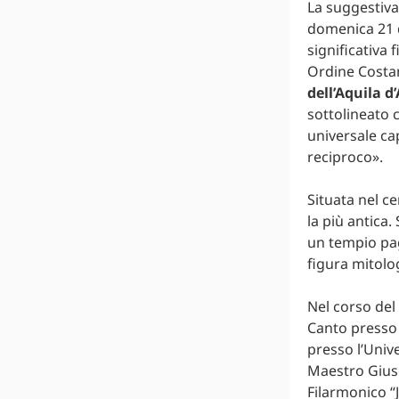
La suggestiva
domenica 21 d
significativa 
Ordine Costan
dell’Aquila 
sottolineato 
universale cap
reciproco».
Situata nel ce
la più antica.
un tempio pag
figura mitolog
Nel corso del
Canto presso 
presso l’Unive
Maestro Giuse
Filarmonico “