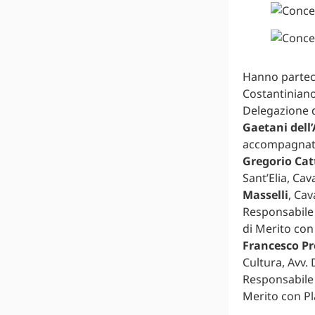
Hanno parteci
Costantiniano 
Delegazione d
Gaetani dell
accompagnato 
Gregorio Cat
Sant’Elia, Cav
Masselli
, Cav
Responsabile 
di Merito con 
Francesco Pr
Cultura, Avv.
Responsabile d
Merito con Pl