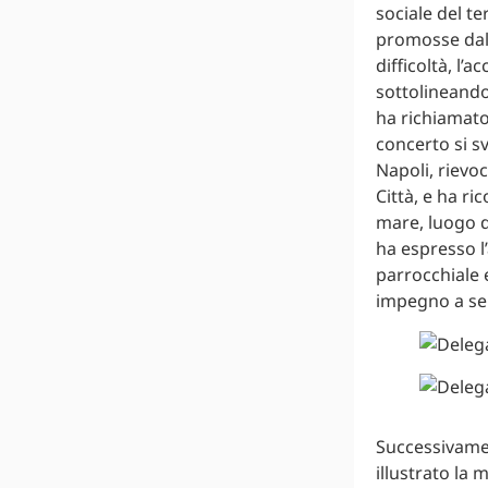
sociale del te
promosse dalla
difficoltà, l’
sottolineando
ha richiamato 
concerto si sv
Napoli, rievoc
Città, e ha ri
mare, luogo di
ha espresso l
parrocchiale 
impegno a serv
Successivamen
illustrato la 