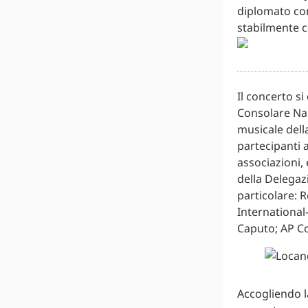
diplomato con
stabilmente co
Il concerto si
Consolare Nap
musicale della
partecipanti a
associazioni, 
della Delegaz
particolare: 
International–
Caputo; AP C
Accogliendo l