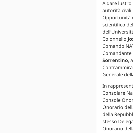
A dare lustro
autorità civili 
Opportunità de
scientifico d
dell’Universit
Colonnello
J
Comando NATO
Comandante d
Sorrentino
, 
Contrammira
Generale dell
In rappresent
Consolare Nap
Console Onor
Onorario dell
della Repubbl
stesso Delega
Onorario dell