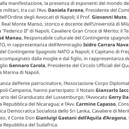
 alla manifestazione, la presenza di esponenti del mondo del
e militari, tra cui: l’Avv.
Daniela Farone
, Presidente del Comi
ll’Ordine degli Avvocati di Napoli; il Prof.
Giovanni Muto
,
el Real Monte Manso, storico e docente dell’Università di Mil
à “Federico II” di Napoli, Cavaliere Gran Croce di Merito; il T
osé Manau
, Responsabile culturale del Contingente spagnol
, in rappresentanza dell’Ammiraglio
Isidro Carrara Nava
el Contingente Spagnolo NATO a Napoli; il Capitano di Fr
accompagnato dalla moglie e dal figlio, in rappresentanza d
glio
Gennaro Carola
, Presidente del Circolo Ufficiali del Qu
a Marina di Napoli.
anza dell’ente patrocinatore, l’Associazione Corpo Diploma
oli-Campania, hanno partecipato: il Notaio
Giancarlo Iacc
ario del Granducato del Lussemburgo; l’Avvocato
Gerry Da
a Repubblica del Nicaragua; e l’Avv.
Carmine Capasso
, Con
ica Democratica Socialista dello Sri Lanka, Cavaliere di Meri
to, il Conte Don
Gianluigi Gaetani dell’Aquila d’Aragona
,
a Repubblica del Sudafrica.