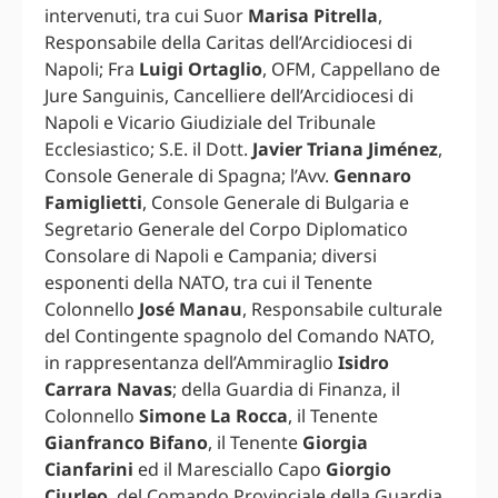
intervenuti, tra cui Suor
Marisa Pitrella
,
Responsabile della Caritas dell’Arcidiocesi di
Napoli; Fra
Luigi Ortaglio
, OFM, Cappellano de
Jure Sanguinis, Cancelliere dell’Arcidiocesi di
Napoli e Vicario Giudiziale del Tribunale
Ecclesiastico; S.E. il Dott.
Javier Triana Jiménez
,
Console Generale di Spagna; l’Avv.
Gennaro
Famiglietti
, Console Generale di Bulgaria e
Segretario Generale del Corpo Diplomatico
Consolare di Napoli e Campania; diversi
esponenti della NATO, tra cui il Tenente
Colonnello
José Manau
, Responsabile culturale
del Contingente spagnolo del Comando NATO,
in rappresentanza dell’Ammiraglio
Isidro
Carrara Navas
; della Guardia di Finanza, il
Colonnello
Simone La Rocca
, il Tenente
Gianfranco Bifano
, il Tenente
Giorgia
Cianfarini
ed il Maresciallo Capo
Giorgio
Ciurleo
, del Comando Provinciale della Guardia