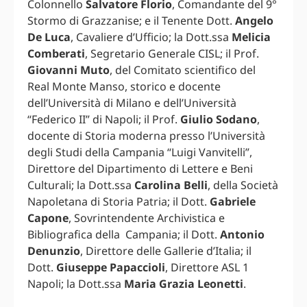
Colonnello
Salvatore Florio
, Comandante del 9°
Stormo di Grazzanise; e il Tenente Dott.
Angelo
De Luca
, Cavaliere d’Ufficio; la Dott.ssa
Melicia
Comberati
, Segretario Generale CISL; il Prof.
Giovanni Muto
, del Comitato scientifico del
Real Monte Manso, storico e docente
dell’Università di Milano e dell’Università
“Federico II” di Napoli; il Prof.
Giulio Sodano
,
docente di Storia moderna presso l’Università
degli Studi della Campania “Luigi Vanvitelli”,
Direttore del Dipartimento di Lettere e Beni
Culturali; la Dott.ssa
Carolina Belli
, della Società
Napoletana di Storia Patria; il Dott.
Gabriele
Capone
, Sovrintendente Archivistica e
Bibliografica della Campania; il Dott.
Antonio
Denunzio
, Direttore delle Gallerie d’Italia; il
Dott.
Giuseppe Papaccioli
, Direttore ASL 1
Napoli; la Dott.ssa
Maria Grazia Leonetti
.