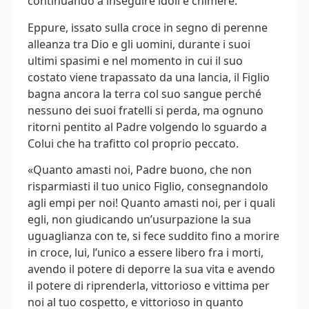
continuando a inseguire idoli e chimere.
Eppure, issato sulla croce in segno di perenne
alleanza tra Dio e gli uomini, durante i suoi
ultimi spasimi e nel momento in cui il suo
costato viene trapassato da una lancia, il Figlio
bagna ancora la terra col suo sangue perché
nessuno dei suoi fratelli si perda, ma ognuno
ritorni pentito al Padre volgendo lo sguardo a
Colui che ha trafitto col proprio peccato.
«Quanto amasti noi, Padre buono, che non
risparmiasti il tuo unico Figlio, consegnandolo
agli empi per noi! Quanto amasti noi, per i quali
egli, non giudicando un’usurpazione la sua
uguaglianza con te, si fece suddito fino a morire
in croce, lui, l’unico a essere libero fra i morti,
avendo il potere di deporre la sua vita e avendo
il potere di riprenderla, vittorioso e vittima per
noi al tuo cospetto, e vittorioso in quanto