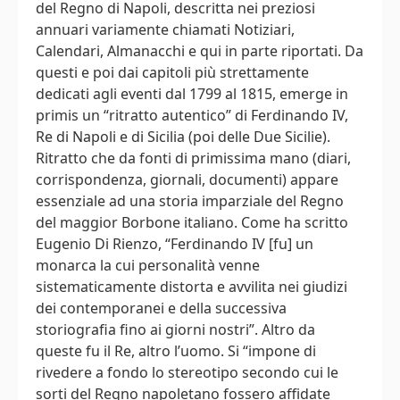
del Regno di Napoli, descritta nei preziosi
annuari variamente chiamati Notiziari,
Calendari, Almanacchi e qui in parte riportati. Da
questi e poi dai capitoli più strettamente
dedicati agli eventi dal 1799 al 1815, emerge in
primis un “ritratto autentico” di Ferdinando IV,
Re di Napoli e di Sicilia (poi delle Due Sicilie).
Ritratto che da fonti di primissima mano (diari,
corrispondenza, giornali, documenti) appare
essenziale ad una storia imparziale del Regno
del maggior Borbone italiano. Come ha scritto
Eugenio Di Rienzo, “Ferdinando IV [fu] un
monarca la cui personalità venne
sistematicamente distorta e avvilita nei giudizi
dei contemporanei e della successiva
storiografia fino ai giorni nostri”. Altro da
queste fu il Re, altro l’uomo. Si “impone di
rivedere a fondo lo stereotipo secondo cui le
sorti del Regno napoletano fossero affidate