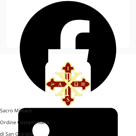
Sacro Militare
Ordine Costantiniano
di San Giorgio