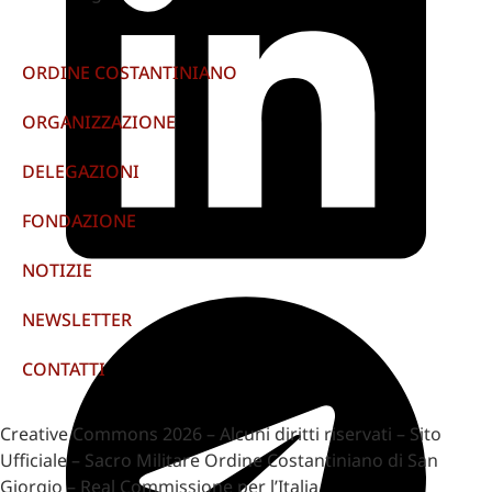
ORDINE COSTANTINIANO
ORGANIZZAZIONE
DELEGAZIONI
FONDAZIONE
NOTIZIE
NEWSLETTER
CONTATTI
Creative Commons 2026 – Alcuni diritti riservati – Sito
Ufficiale – Sacro Militare Ordine Costantiniano di San
Giorgio – Real Commissione per l’Italia