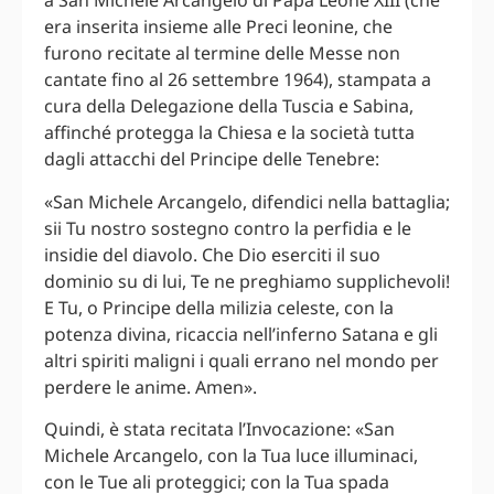
a San Michele Arcangelo di Papa Leone XIII (che
era inserita insieme alle Preci leonine, che
furono recitate al termine delle Messe non
cantate fino al 26 settembre 1964), stampata a
cura della Delegazione della Tuscia e Sabina,
affinché protegga la Chiesa e la società tutta
dagli attacchi del Principe delle Tenebre:
«San Michele Arcangelo, difendici nella battaglia;
sii Tu nostro sostegno contro la perfidia e le
insidie del diavolo. Che Dio eserciti il suo
dominio su di lui, Te ne preghiamo supplichevoli!
E Tu, o Principe della milizia celeste, con la
potenza divina, ricaccia nell’inferno Satana e gli
altri spiriti maligni i quali errano nel mondo per
perdere le anime. Amen».
Quindi, è stata recitata l’Invocazione: «San
Michele Arcangelo, con la Tua luce illuminaci,
con le Tue ali proteggici; con la Tua spada