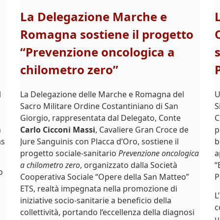
La Delegazione Marche e
Romagna sostiene il progetto
“Prevenzione oncologica a
chilometro zero”
l
La Delegazione delle Marche e Romagna del
U
Sacro Militare Ordine Costantiniano di San
S
Giorgio, rappresentata dal Delegato, Conte
C
n
Carlo Cicconi Massi
, Cavaliere Gran Croce de
p
as
Jure Sanguinis con Placca d’Oro, sostiene il
b
progetto sociale-sanitario
Prevenzione oncologica
a
a chilometro zero
, organizzato dalla Società
“
o
Cooperativa Sociale “Opere della San Matteo”
P
ETS, realtà impegnata nella promozione di
L
iniziative socio-sanitarie a beneficio della
c
collettività, portando l’eccellenza della diagnosi
u