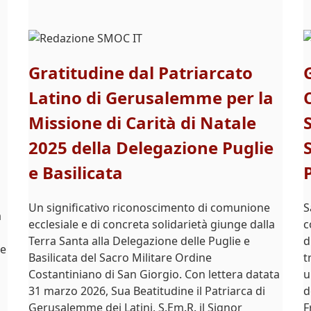
Gratitudine dal Patriarcato
Latino di Gerusalemme per la
Missione di Carità di Natale
2025 della Delegazione Puglie
e Basilicata
Un significativo riconoscimento di comunione
S
a
ecclesiale e di concreta solidarietà giunge dalla
c
Terra Santa alla Delegazione delle Puglie e
d
be
Basilicata del Sacro Militare Ordine
t
Costantiniano di San Giorgio. Con lettera datata
u
31 marzo 2026, Sua Beatitudine il Patriarca di
d
Gerusalemme dei Latini, S.Em.R. il Signor
F