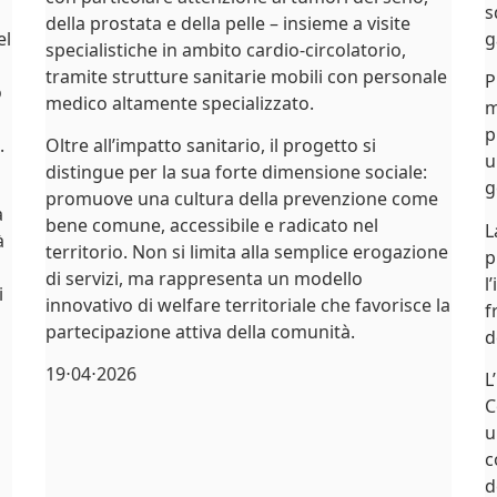
s
della prostata e della pelle – insieme a visite
el
g
specialistiche in ambito cardio-circolatorio,
tramite strutture sanitarie mobili con personale
P
o
medico altamente specializzato.
m
p
.
Oltre all’impatto sanitario, il progetto si
u
distingue per la sua forte dimensione sociale:
g
promuove una cultura della prevenzione come
a
bene comune, accessibile e radicato nel
L
à
territorio. Non si limita alla semplice erogazione
p
di servizi, ma rappresenta un modello
l
i
innovativo di welfare territoriale che favorisce la
f
partecipazione attiva della comunità.
d
19⋅04⋅2026
L
C
u
c
d