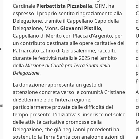
Cardinale
Pierbattista Pizzaballa
, OFM, ha
d
espresso il proprio sentito ringraziamento alla
C
Delegazione, tramite il Cappellano Capo della
d
Delegazione, Mons.
Giovanni Pistillo
,
s
Cappellano di Merito con Placca d’Argento, per
U
un contributo destinata alle opere caritative del
n
o
Patriarcato Latino di Gerusalemme, raccolto
e
durante le festività natalizie 2025 nell’ambito
d
della
Missione di Carità pro Terra Santa della
u
Delegazione
.
p
p
La donazione rappresenta un gesto di
attenzione concreta verso le comunità Cristiane
A
di Betlemme e dell’intera regione,
d
la
particolarmente provate dalle difficoltà del
c
tempo presente. L’iniziativa si inserisce nel solco
D
delle attività caritative promosse dalla
M
Delegazione, che già negli anni precedenti ha
c
sostenuto la Terra Santa con analoghe azioni di
a