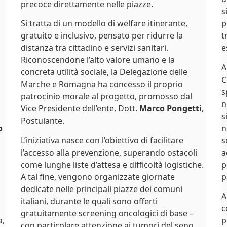
precoce direttamente nelle piazze.
s
Si tratta di un modello di welfare itinerante,
p
gratuito e inclusivo, pensato per ridurre la
t
distanza tra cittadino e servizi sanitari.
e
Riconoscendone l’alto valore umano e la
A
concreta utilità sociale, la Delegazione delle
C
Marche e Romagna ha concesso il proprio
s
patrocinio morale al progetto, promosso dal
n
Vice Presidente dell’ente, Dott.
Marco Pongetti
,
s
Postulante.
o
n
L’iniziativa nasce con l’obiettivo di facilitare
s
l’accesso alla prevenzione, superando ostacoli
a
come lunghe liste d’attesa e difficoltà logistiche.
p
A tal fine, vengono organizzate giornate
p
dedicate nelle principali piazze dei comuni
A
italiani, durante le quali sono offerti
c
gratuitamente screening oncologici di base –
a,
p
con particolare attenzione ai tumori del seno,