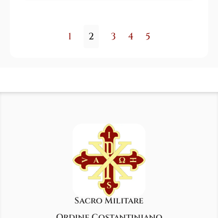
1
2
3
4
5
Sacro Militare
Ordine Costantiniano