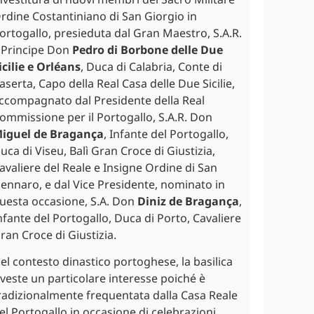
rdine Costantiniano di San Giorgio in
ortogallo, presieduta dal Gran Maestro, S.A.R.
l Principe Don
Pedro di Borbone delle Due
icilie e Orléans
, Duca di Calabria, Conte di
aserta, Capo della Real Casa delle Due Sicilie,
ccompagnato dal Presidente della Real
ommissione per il Portogallo, S.A.R. Don
iguel de Bragança
, Infante del Portogallo,
uca di Viseu, Balì Gran Croce di Giustizia,
avaliere del Reale e Insigne Ordine di San
ennaro, e dal Vice Presidente, nominato in
uesta occasione, S.A. Don
Diniz de Bragança
,
nfante del Portogallo, Duca di Porto, Cavaliere
ran Croce di Giustizia.
el contesto dinastico portoghese, la basilica
iveste un particolare interesse poiché è
radizionalmente frequentata dalla Casa Reale
el Portogallo in occasione di celebrazioni