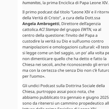
humanitas
, la prima Enciclica di Papa Leone XIV.
Il primo podcast dal titolo “Leone XIV e il ritorn
della Verità di Cristo”, a cura della Dott.ssa
Angela Ambrogetti
, Direttore dell’agenzia
cattolica
ACI Stampa
del gruppo
EWTN
, va al
centro della questione: l’invito del Papa a
custodire la verità su Dio e sull’uomo contro
manipolazioni e omologazioni culturali: «Il test
si legge come un bel saggio, un po’ alla volta p
non dimenticare quello che ha detto e fatto la
Chiesa nei secoli, anche riconoscendo gli errori
ma con la certezza che senza Dio non c’è futur
per l’uomo».
Gli undici Podcast sulla Dottrina Sociale della
Chiesa, purtroppo assai poco nota, che
abbiamo pubblicato tra gennaio e giugno 2025
sono da ritenersi un cammino propedeutico al
lettura della prima Enciclica di Leone XIV.