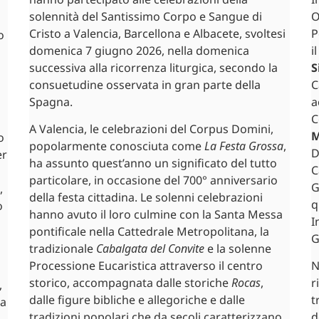
solennità del Santissimo Corpo e Sangue di
O
Cristo a Valencia, Barcellona e Albacete, svoltesi
P
o
domenica 7 giugno 2026, nella domenica
i
successiva alla ricorrenza liturgica, secondo la
S
consuetudine osservata in gran parte della
C
Spagna.
a
C
A Valencia, le celebrazioni del Corpus Domini,
M
o
popolarmente conosciuta come
La Festa Grossa
,
D
er
ha assunto quest’anno un significato del tutto
C
particolare, in occasione del 700° anniversario
G
,
della festa cittadina. Le solenni celebrazioni
q
o
hanno avuto il loro culmine con la Santa Messa
I
pontificale nella Cattedrale Metropolitana, la
G
tradizionale
Cabalgata del Convite
e la solenne
Processione Eucaristica attraverso il centro
N
storico, accompagnata dalle storiche
Rocas
,
r
,
dalle figure bibliche e allegoriche e dalle
t
la
tradizioni popolari che da secoli caratterizzano
d