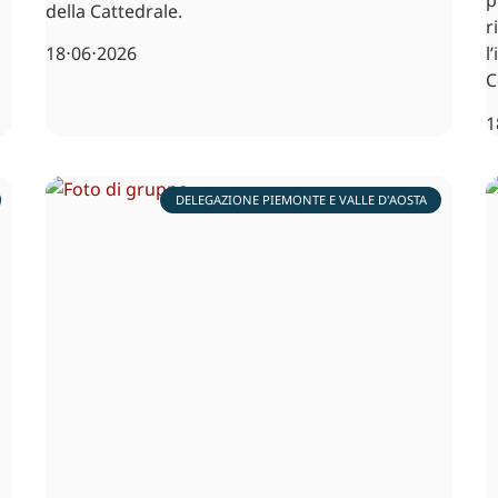
p
della Cattedrale.
r
18⋅06⋅2026
l
C
1
DELEGAZIONE PIEMONTE E VALLE D'AOSTA