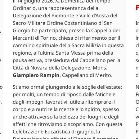
Il 14 giugno 2026, XI Domenica del Tempo
Ordinario, una rappresentanza della
Delegazione del Piemonte e Valle d’Aosta del
Sacro Militare Ordine Costantiniano di San
I
,
Giorgio ha partecipato, presso la Cappella dei
d
Mercanti di Torino, chiesa di riferimento per il
i
cammino spirituale della Sacra Milizia in questa
c
regione, all’ultima Santa Messa prima della
q
e
pausa estiva, presieduta dal Cappellano per la
s
Città di Novara della Delegazione, Mons.
m
Giampiero Rampin
, Cappellano di Merito.
d
so
Stiamo ormai giungendo alle soglie dell’estate:
N
per molti, un tempo di riposo dalle fatiche e
F
,
dagli impegni lavorativi, utile a ritemprare il
O
corpo e a nutrire la mente e lo spirito, spesso
C
anche attraverso la bellezza dei luoghi e degli
v
affetti che ritroviamo o scopriamo. Con questa
P
,
Celebrazione Eucaristica di giugno, la
P