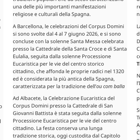
una delle più importanti manifestazioni
r
religiose e culturali della Spagna.
n
o
A Barcellona, le celebrazioni del Corpus Domini
L
a
si sono svolte dal 4 al 7 giugno 2026, e si sono
d
a
concluse con la solenne Santa Messa celebrata
D
presso la Cattedrale della Santa Croce e di Santa
C
Eulalia, seguita dalla solenne Processione
c
Eucaristica per le vie del centro storico
T
cittadino, che affonda le proprie radici nel 1320
N
ed è considerata la più antica della Spagna,
l
caratterizzata per la tradizione dell’
ou com balla
C
Ad Albacete, la Celebrazione Eucaristica del
p
Corpus Domini presso la Cattedrale di San
o
S
Giovanni Battista è stata seguita dalla solenne
T
Processione Eucaristica per le vie del centro
l
A
cittadino. La festa conserva una lunga
C
tradizione storica, oggi custodita dal Capitolo