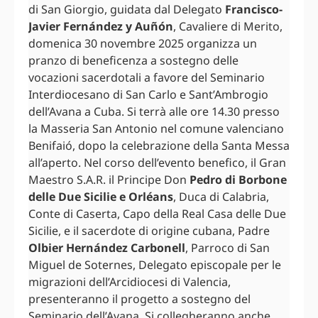
di San Giorgio, guidata dal Delegato
Francisco-
Javier Fernández y Auñón
, Cavaliere di Merito,
domenica 30 novembre 2025 organizza un
pranzo di beneficenza a sostegno delle
vocazioni sacerdotali a favore del Seminario
Interdiocesano di San Carlo e Sant’Ambrogio
dell’Avana a Cuba. Si terrà alle ore 14.30 presso
la Masseria San Antonio nel comune valenciano
Benifaió, dopo la celebrazione della Santa Messa
all’aperto. Nel corso dell’evento benefico, il Gran
Maestro S.A.R. il Principe Don
Pedro di Borbone
delle Due Sicilie e Orléans
, Duca di Calabria,
Conte di Caserta, Capo della Real Casa delle Due
Sicilie, e il sacerdote di origine cubana, Padre
Olbier Hernández Carbonell
, Parroco di San
Miguel de Soternes, Delegato episcopale per le
migrazioni dell’Arcidiocesi di Valencia,
presenteranno il progetto a sostegno del
Seminario dell’Avana. Si collegheranno anche