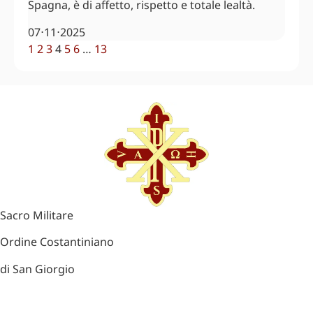
Spagna, è di affetto, rispetto e totale lealtà.
07⋅11⋅2025
1
2
3
4
5
6
…
13
Sacro Militare
Ordine Costantiniano
di San Giorgio